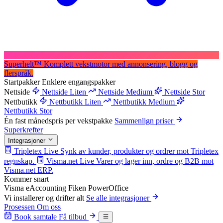
Superhelt
™
Komplett vekstmotor med annonsering, blogg og
flerspråk.
Startpakker
Enklere engangspakker
Nettside
Nettside Liten
Nettside Medium
Nettside Stor
Nettbutikk
Nettbutikk Liten
Nettbutikk Medium
Nettbutikk Stor
Én fast månedspris per vekstpakke
Sammenlign priser
Superkrefter
Integrasjoner
Tripletex
Live
Synk av kunder, produkter og ordrer mot Tripletex
regnskap.
Visma.net
Live
Varer og lager inn, ordre og B2B mot
Visma.net ERP.
Kommer snart
Visma eAccounting
Fiken
PowerOffice
Vi installerer og drifter alt
Se alle integrasjoner
Prosessen
Om oss
Book samtale
Få tilbud