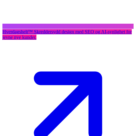
Hverdagshelt
™
Skreddersydd design med SEO og AI-synlighet for
jevne nye kunder.