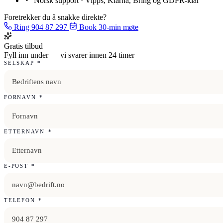
Norsk support · Vipps, Klarna, Bring og GDPR-klar
Foretrekker du å snakke direkte?
Ring 904 87 297
Book 30-min møte
Gratis tilbud
Fyll inn under — vi svarer innen 24 timer
SELSKAP
*
FORNAVN
*
ETTERNAVN
*
E-POST
*
TELEFON
*