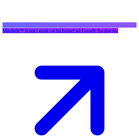
Minihelt
™
Kom i gang og bli funnet på Google fra dag én.