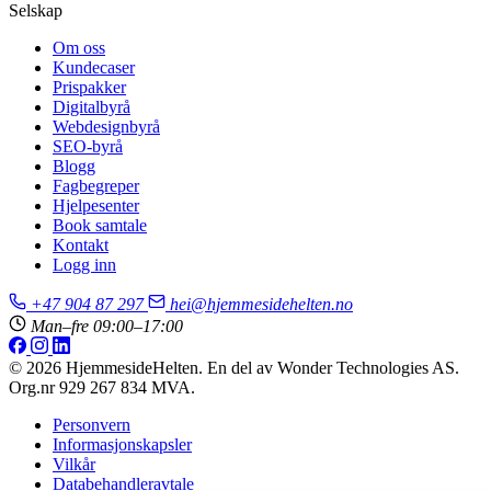
Selskap
Om oss
Kundecaser
Prispakker
Digitalbyrå
Webdesignbyrå
SEO-byrå
Blogg
Fagbegreper
Hjelpesenter
Book samtale
Kontakt
Logg inn
+47 904 87 297
hei@hjemmesidehelten.no
Man–fre 09:00–17:00
© 2026 HjemmesideHelten. En del av Wonder Technologies AS.
Org.nr 929 267 834 MVA.
Personvern
Informasjonskapsler
Vilkår
Databehandleravtale