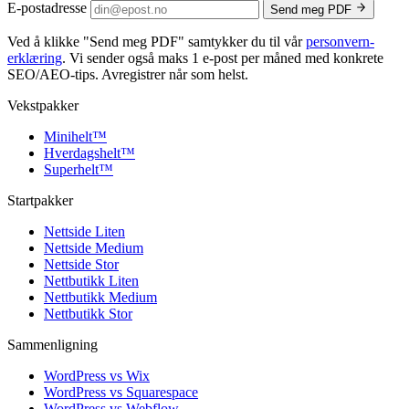
E-postadresse
Send meg PDF
Ved å klikke
"Send meg PDF"
samtykker du til vår
personvern­
erklæring
. Vi sender også maks 1 e-post per måned med konkrete
SEO/AEO-tips. Avregistrer når som helst.
Vekstpakker
Minihelt
™
Hverdagshelt
™
Superhelt
™
Startpakker
Nettside Liten
Nettside Medium
Nettside Stor
Nettbutikk Liten
Nettbutikk Medium
Nettbutikk Stor
Sammenligning
WordPress vs Wix
WordPress vs Squarespace
WordPress vs Webflow