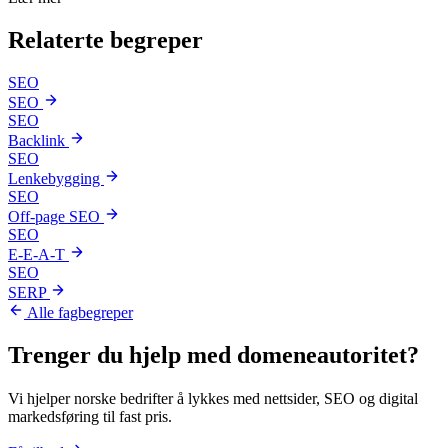
Relaterte
begreper
SEO
SEO
SEO
Backlink
SEO
Lenkebygging
SEO
Off-page SEO
SEO
E-E-A-T
SEO
SERP
Alle fagbegreper
Trenger du hjelp med
domeneautoritet
?
Vi hjelper norske bedrifter å lykkes med nettsider, SEO og digital
markedsføring til fast pris.