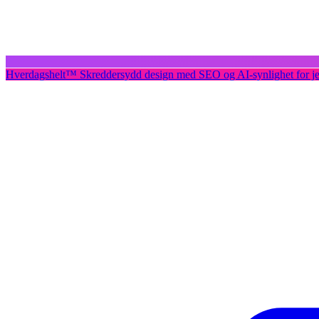
Hverdagshelt
™
Skreddersydd design med SEO og AI-synlighet for j