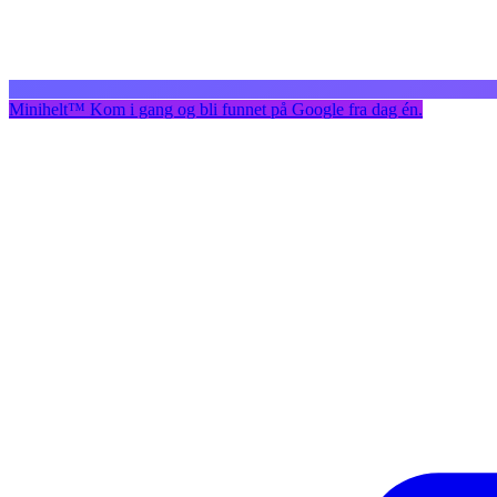
Minihelt
™
Kom i gang og bli funnet på Google fra dag én.