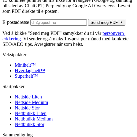
15 konkrete punkter du må fikse for å rangere i Google og samtidig
bli sitert av ChatGPT, Perplexity og Google AI Overviews. Levert
som PDF direkte til e-posten.
E-postadresse
Send meg PDF
Ved å klikke
"Send meg PDF"
samtykker du til vår
personvern­
erklæring
. Vi sender også maks 1 e-post per måned med konkrete
SEO/AEO-tips. Avregistrer når som helst.
Vekstpakker
Minihelt
™
Hverdagshelt
™
Superhelt
™
Startpakker
Nettside Liten
Nettside Medium
Nettside Stor
Nettbutikk Liten
Nettbutikk Medium
Nettbutikk Stor
Sammenligning