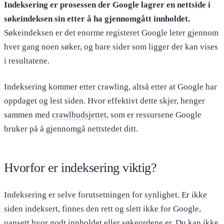
Indeksering er prosessen der Google lagrer en nettside i
søkeindeksen sin etter å ha gjennomgått innholdet.
Søkeindeksen er det enorme registeret Google leter gjennom
hver gang noen søker, og bare sider som ligger der kan vises
i resultatene.
Indeksering kommer etter crawling, altså etter at Google har
oppdaget og lest siden. Hvor effektivt dette skjer, henger
sammen med
crawlbudsjettet
, som er ressursene Google
bruker på å gjennomgå nettstedet ditt.
Hvorfor er indeksering viktig?
Indeksering er selve forutsetningen for synlighet. Er ikke
siden indeksert, finnes den rett og slett ikke for Google,
uansett hvor godt innholdet eller
søkeordene
er. Du kan ikke