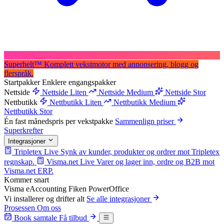
Superhelt
™
Komplett vekstmotor med annonsering, blogg og
flerspråk.
Startpakker
Enklere engangspakker
Nettside
Nettside Liten
Nettside Medium
Nettside Stor
Nettbutikk
Nettbutikk Liten
Nettbutikk Medium
Nettbutikk Stor
Én fast månedspris per vekstpakke
Sammenlign priser
Superkrefter
Integrasjoner
Tripletex
Live
Synk av kunder, produkter og ordrer mot Tripletex
regnskap.
Visma.net
Live
Varer og lager inn, ordre og B2B mot
Visma.net ERP.
Kommer snart
Visma eAccounting
Fiken
PowerOffice
Vi installerer og drifter alt
Se alle integrasjoner
Prosessen
Om oss
Book samtale
Få tilbud