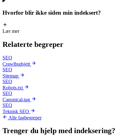
Hvorfor blir ikke siden min indeksert?
Lær mer
Relaterte
begreper
SEO
Crawlbudsjett
SEO
Sitemap
SEO
Robots.txt
SEO
Canonical-tag
SEO
Teknisk SEO
Alle fagbegreper
Trenger du hjelp med
indeksering
?