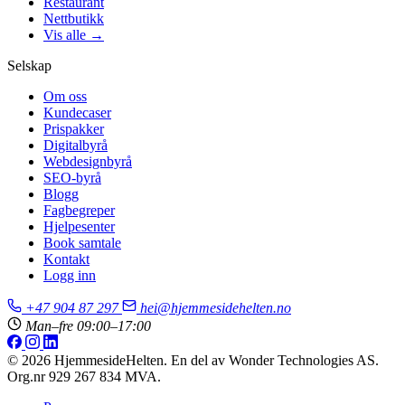
Restaurant
Nettbutikk
Vis alle →
Selskap
Om oss
Kundecaser
Prispakker
Digitalbyrå
Webdesignbyrå
SEO-byrå
Blogg
Fagbegreper
Hjelpesenter
Book samtale
Kontakt
Logg inn
+47 904 87 297
hei@hjemmesidehelten.no
Man–fre 09:00–17:00
© 2026 HjemmesideHelten. En del av Wonder Technologies AS.
Org.nr 929 267 834 MVA.