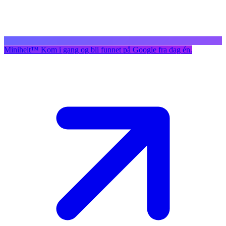
Minihelt
™
Kom i gang og bli funnet på Google fra dag én.