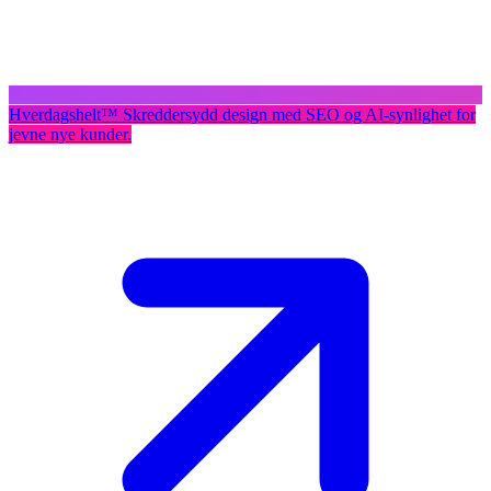
Hverdagshelt
™
Skreddersydd design med SEO og AI-synlighet for
jevne nye kunder.