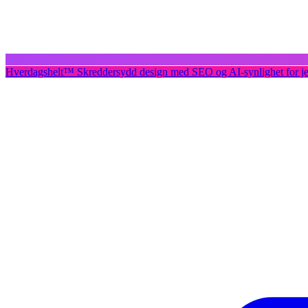
Hverdagshelt
™
Skreddersydd design med SEO og AI-synlighet for j