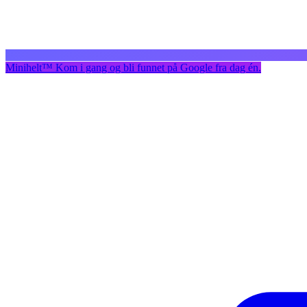
Minihelt
™
Kom i gang og bli funnet på Google fra dag én.