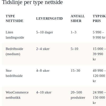
Tidslinje per type nettside
TYPE
ANTALL
TYPIS
LEVERINGSTID
NETTSIDE
SIDER
PRIS
Liten
5–10 dager
1–3
5 990 –
landingsside
9 990 kr
Bedriftsside
2–4 uker
5–10
15 000 –
(medium)
39 990
kr
Stor
4–8 uker
15–30
49 990 –
bedriftsside
120 000
kr
WooCommerce
4–10 uker
20–500
24 990 –
nettbutikk
produkter
150 000
kr