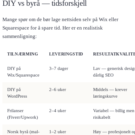
DIY vs byrå — tidsforskjell
Mange spør om de bør lage nettsiden selv på Wix eller
Squarespace for å spare tid. Her er en realistisk
sammenligning:
TILNÆRMING
LEVERINGSTID
RESULTATKVALIT
DIY på
3–7 dager
Lav — generisk desig
Wix/Squarespace
dårlig SEO
DIY på
2–6 uker
Middels — krever
WordPress
læringskurve
Frilanser
2–4 uker
Variabel — billig men
(Fiverr/Upwork)
risikabelt
Norsk byrå (mal-
1–2 uker
Høy — profesjonelt o