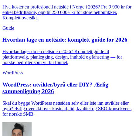
Hva koster en profesjonell nettside i Norge i 2026? Fra 9 990 kr for
enkel bedriftsside, opp til 250 000+ kr for store nettbutikker.
Komplett oversikt.
Guide
Hvordan lage en nettside: komplett guide for 2026
Hvordan lager du en nettside i 2026? Komplett guide til
plattformvalg, planlegging, design, innhold og lansering — for
norske bedrifter som vil bli funnet.
WordPress
WordPress: utvikler/byrå eller DIY? Ærlig
sammenligning 2026
Skal du bygge WordPress nettsiden selv eller leie inn utvikler eller
byrå? Ærlig oversikt over kostnad, tid, kvalitet og SEO-konsekvens
for norske SMB.