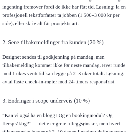
ingenting fremover fordi de ikke har fått tid. Løsning: la en
profesjonell tekstforfatter ta jobben (1 500–3 000 kr per
side), eller skriv alt før prosjektstart.
2. Sene tilbakemeldinger fra kunden (20 %)
Designet sendes til godkjenning på mandag, men
tilbakemelding kommer ikke før neste mandag. Hver runde
med 1 ukes ventetid kan legge på 2–3 uker totalt. Løsning:
avtal faste check-in-møter med 24-timers responsfrist.
3. Endringer i scope underveis (10 %)
“Kan vi også ha en blogg? Og en bookingmodul? Og
flerspråklig?” — dette er greie tilleggsønsker, men hvert
tilleggsønske legger på 3–10 dager. Løsning: definer scope