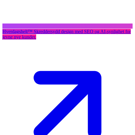
Hverdagshelt
™
Skreddersydd design med SEO og AI-synlighet for
jevne nye kunder.