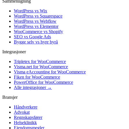
Sammenligning
WordPress vs Wix
WordPress vs Squarespace
WordPress vs Webflow
WordPress vs Elementor
WooCommerce vs Shopify
SEO vs Google Ads
Bygge selv vs hyre byrå
Integrasjoner
Tripletex for WooCommerce
Visma.net for WooCommerce
Visma eAccounting for WooCommerce
Fiken for WooCommerce
PowerOffice for WooCommerce
Alle integrasjoner →
Bransjer
Håndverkere
Advokat
Regnskapsfører
Helseklinikk
Eiendomsmegler