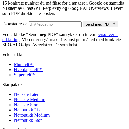
15 konkrete punkter du må fikse for å rangere i Google og samtidig
bli sitert av ChatGPT, Perplexity og Google AI Overviews. Levert
som PDF direkte til e-posten.
E-postadresse
Send meg PDF
Ved å klikke
"Send meg PDF"
samtykker du til vår
personvern­
erklæring
. Vi sender også maks 1 e-post per måned med konkrete
SEO/AEO-tips. Avregistrer når som helst.
Vekstpakker
Minihelt
™
Hverdagshelt
™
Superhelt
™
Startpakker
Nettside Liten
Nettside Medium
Nettside Stor
Nettbutikk Liten
Nettbutikk Medium
Nettbutikk Stor