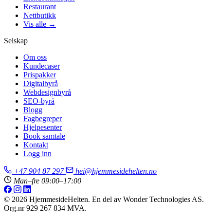
Restaurant
Nettbutikk
Vis alle →
Selskap
Om oss
Kundecaser
Prispakker
Digitalbyrå
Webdesignbyrå
SEO-byrå
Blogg
Fagbegreper
Hjelpesenter
Book samtale
Kontakt
Logg inn
+47 904 87 297
hei@hjemmesidehelten.no
Man–fre 09:00–17:00
© 2026 HjemmesideHelten. En del av Wonder Technologies AS.
Org.nr 929 267 834 MVA.