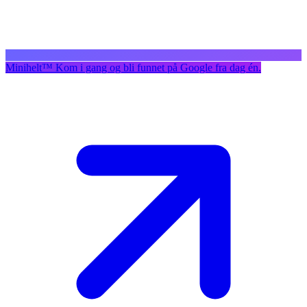
Minihelt
™
Kom i gang og bli funnet på Google fra dag én.