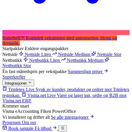
Superhelt
™
Komplett vekstmotor med annonsering, blogg og
flerspråk.
Startpakker
Enklere engangspakker
Nettside
Nettside Liten
Nettside Medium
Nettside Stor
Nettbutikk
Nettbutikk Liten
Nettbutikk Medium
Nettbutikk Stor
Én fast månedspris per vekstpakke
Sammenlign priser
Superkrefter
Integrasjoner
Tripletex
Live
Synk av kunder, produkter og ordrer mot Tripletex
regnskap.
Visma.net
Live
Varer og lager inn, ordre og B2B mot
Visma.net ERP.
Kommer snart
Visma eAccounting
Fiken
PowerOffice
Vi installerer og drifter alt
Se alle integrasjoner
Prosessen
Om oss
Book samtale
Få tilbud