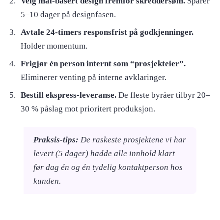
Velg mal-basert design fremfor skreddersøm.
Sparer
5–10 dager på designfasen.
Avtale 24-timers responsfrist på godkjenninger.
Holder momentum.
Frigjør én person internt som “prosjekteier”.
Eliminerer venting på interne avklaringer.
Bestill ekspress-leveranse.
De fleste byråer tilbyr 20–
30 % påslag mot prioritert produksjon.
Praksis-tips:
De raskeste prosjektene vi har
levert (5 dager) hadde alle innhold klart
før dag én og én tydelig kontaktperson hos
kunden.