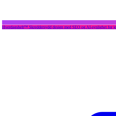
Hverdagshelt
™
Skreddersydd design med SEO og AI-synlighet for j