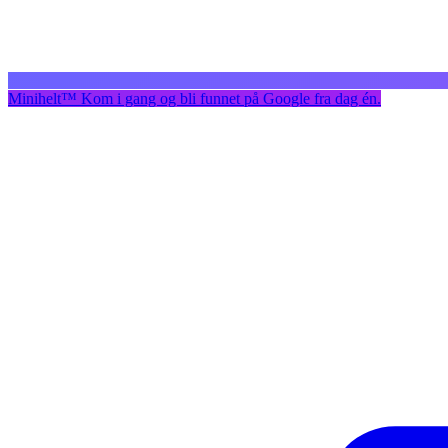
Minihelt
™
Kom i gang og bli funnet på Google fra dag én.