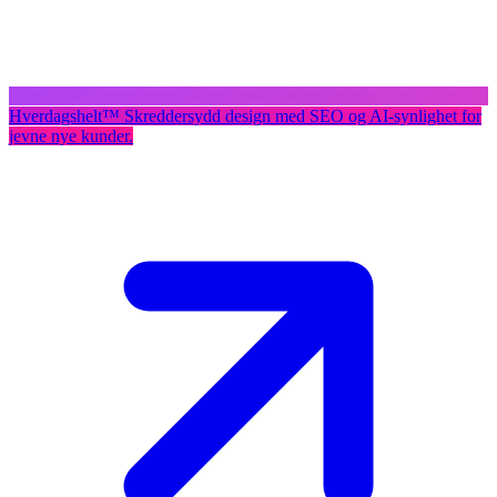
Hverdagshelt
™
Skreddersydd design med SEO og AI-synlighet for
jevne nye kunder.