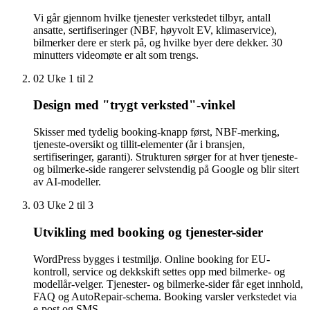
Vi går gjennom hvilke tjenester verkstedet tilbyr, antall
ansatte, sertifiseringer (NBF, høyvolt EV, klimaservice),
bilmerker dere er sterk på, og hvilke byer dere dekker. 30
minutters videomøte er alt som trengs.
02
Uke 1 til 2
Design med "trygt verksted"-vinkel
Skisser med tydelig booking-knapp først, NBF-merking,
tjeneste-oversikt og tillit-elementer (år i bransjen,
sertifiseringer, garanti). Strukturen sørger for at hver tjeneste-
og bilmerke-side rangerer selvstendig på Google og blir sitert
av AI-modeller.
03
Uke 2 til 3
Utvikling med booking og tjenester-sider
WordPress bygges i testmiljø. Online booking for EU-
kontroll, service og dekkskift settes opp med bilmerke- og
modellår-velger. Tjenester- og bilmerke-sider får eget innhold,
FAQ og AutoRepair-schema. Booking varsler verkstedet via
e-post og SMS.