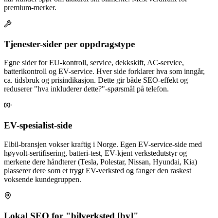
premium-merker.
Tjenester-sider per oppdragstype
Egne sider for EU-kontroll, service, dekkskift, AC-service,
batterikontroll og EV-service. Hver side forklarer hva som inngår,
ca. tidsbruk og prisindikasjon. Dette gir både SEO-effekt og
reduserer "hva inkluderer dette?"-spørsmål på telefon.
EV-spesialist-side
Elbil-bransjen vokser kraftig i Norge. Egen EV-service-side med
høyvolt-sertifisering, batteri-test, EV-kjent verkstedutstyr og
merkene dere håndterer (Tesla, Polestar, Nissan, Hyundai, Kia)
plasserer dere som et trygt EV-verksted og fanger den raskest
voksende kundegruppen.
Lokal SEO for "bilverksted [by]"