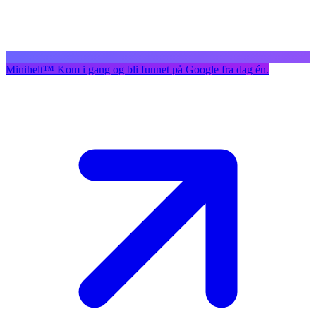
Minihelt
™
Kom i gang og bli funnet på Google fra dag én.