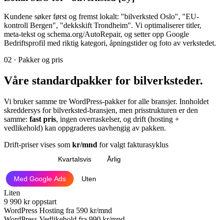
Kundene søker først og fremst lokalt: "bilverksted Oslo", "EU-
kontroll Bergen", "dekkskift Trondheim". Vi optimaliserer titler,
meta-tekst og schema.org/AutoRepair, og setter opp Google
Bedriftsprofil med riktig kategori, åpningstider og foto av verkstedet.
02 · Pakker og pris
Våre
standardpakker
for bilverksteder.
Vi bruker samme tre WordPress-pakker for alle bransjer. Innholdet
skreddersys for bilverksted-bransjen, men prisstrukturen er den
samme:
fast pris
, ingen overraskelser, og drift (hosting +
vedlikehold) kan oppgraderes uavhengig av pakken.
Drift-priser vises som
kr/mnd
for valgt fakturasyklus
Månedlig
Kvartalsvis
Årlig
Med Google Ads
Uten
Liten
9 990
kr oppstart
WordPress Hosting fra
590 kr/mnd
WordPress Vedlikehold fra
990 kr/mnd