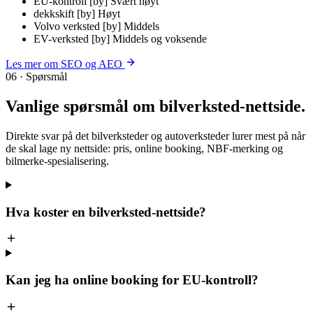
EU-kontroll [by]
Svært høyt
dekkskift [by]
Høyt
Volvo verksted [by]
Middels
EV-verksted [by]
Middels og voksende
Les mer om SEO og AEO
06 · Spørsmål
Vanlige spørsmål om
bilverksted-nettside
.
Direkte svar på det bilverksteder og autoverksteder lurer mest på når
de skal lage ny nettside: pris, online booking, NBF-merking og
bilmerke-spesialisering.
Hva koster en bilverksted-nettside?
Kan jeg ha online booking for EU-kontroll?