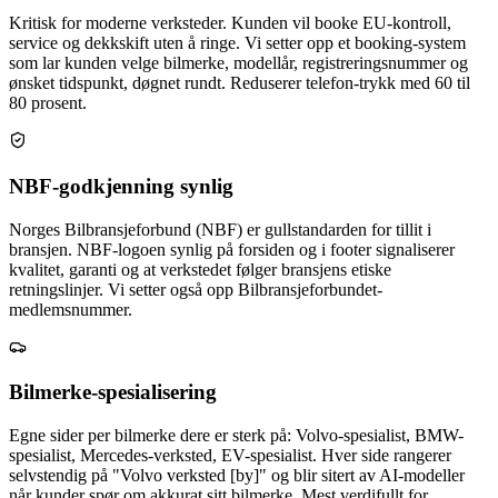
Kritisk for moderne verksteder. Kunden vil booke EU-kontroll,
service og dekkskift uten å ringe. Vi setter opp et booking-system
som lar kunden velge bilmerke, modellår, registreringsnummer og
ønsket tidspunkt, døgnet rundt. Reduserer telefon-trykk med 60 til
80 prosent.
NBF-godkjenning synlig
Norges Bilbransjeforbund (NBF) er gullstandarden for tillit i
bransjen. NBF-logoen synlig på forsiden og i footer signaliserer
kvalitet, garanti og at verkstedet følger bransjens etiske
retningslinjer. Vi setter også opp Bilbransjeforbundet-
medlemsnummer.
Bilmerke-spesialisering
Egne sider per bilmerke dere er sterk på: Volvo-spesialist, BMW-
spesialist, Mercedes-verksted, EV-spesialist. Hver side rangerer
selvstendig på "Volvo verksted [by]" og blir sitert av AI-modeller
når kunder spør om akkurat sitt bilmerke. Mest verdifullt for