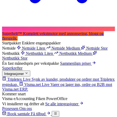
Superhelt
™
Komplett vekstmotor med annonsering, blogg og
flerspråk.
Startpakker
Enklere engangspakker
Nettside
Nettside Liten
Nettside Medium
Nettside Stor
Nettbutikk
Nettbutikk Liten
Nettbutikk Medium
Nettbutikk Stor
Én fast månedspris per vekstpakke
Sammenlign priser
Superkrefter
Integrasjoner
Tripletex
Live
Synk av kunder, produkter og ordrer mot Tripletex
regnskap.
Visma.net
Live
Varer og lager inn, ordre og B2B mot
Visma.net ERP.
Kommer snart
Visma eAccounting
Fiken
PowerOffice
Vi installerer og drifter alt
Se alle integrasjoner
Prosessen
Om oss
Book samtale
Få tilbud