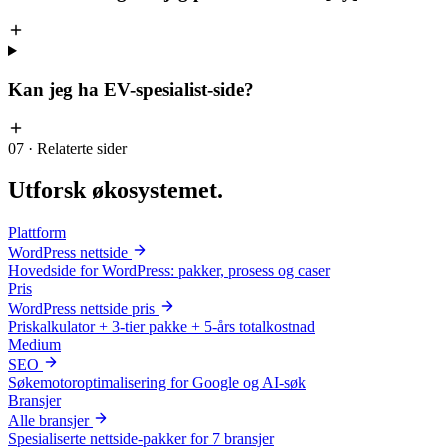
Kan jeg ha EV-spesialist-side?
07 · Relaterte sider
Utforsk
økosystemet
.
Plattform
WordPress nettside
Hovedside for WordPress: pakker, prosess og caser
Pris
WordPress nettside pris
Priskalkulator + 3-tier pakke + 5-års totalkostnad
Medium
SEO
Søkemotoroptimalisering for Google og AI-søk
Bransjer
Alle bransjer
Spesialiserte nettside-pakker for 7 bransjer