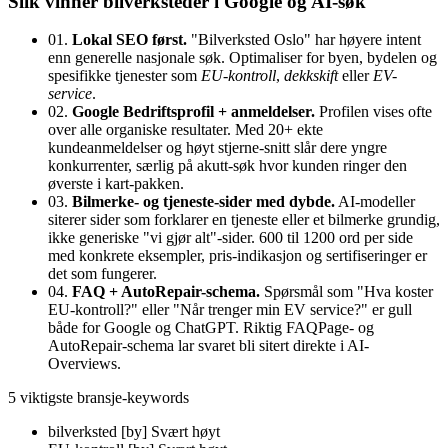
Slik vinner bilverksteder i Google og AI-søk
01.
Lokal SEO først.
"Bilverksted Oslo" har høyere intent
enn generelle nasjonale søk. Optimaliser for byen, bydelen og
spesifikke tjenester som
EU-kontroll
,
dekkskift
eller
EV-
service
.
02.
Google Bedriftsprofil + anmeldelser.
Profilen vises ofte
over alle organiske resultater. Med 20+ ekte
kundeanmeldelser og høyt stjerne-snitt slår dere yngre
konkurrenter, særlig på akutt-søk hvor kunden ringer den
øverste i kart-pakken.
03.
Bilmerke- og tjeneste-sider med dybde.
AI-modeller
siterer sider som forklarer en tjeneste eller et bilmerke grundig,
ikke generiske "vi gjør alt"-sider. 600 til 1200 ord per side
med konkrete eksempler, pris-indikasjon og sertifiseringer er
det som fungerer.
04.
FAQ + AutoRepair-schema.
Spørsmål som "Hva koster
EU-kontroll?" eller "Når trenger min EV service?" er gull
både for Google og ChatGPT. Riktig FAQPage- og
AutoRepair-schema lar svaret bli sitert direkte i AI-
Overviews.
5 viktigste bransje-keywords
bilverksted [by]
Svært høyt