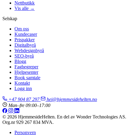
Nettbutikk
Vis alle →
Selskap
Om oss
Kundecaser
Prispakker
Digitalbyrå
Webdesignbyrå
SEO-byrå
Blogg
Fagbegreper
Hjelpesenter
Book samtale
Kontakt
Logg inn
+47 904 87 297
hei@hjemmesidehelten.no
Man–fre 09:00–17:00
© 2026 HjemmesideHelten. En del av Wonder Technologies AS.
Org.nr 929 267 834 MVA.
Personvern