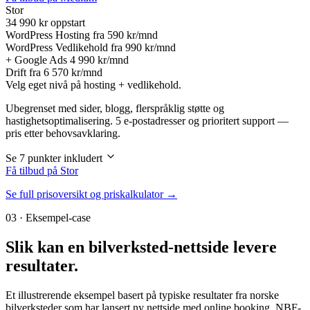
Stor
34 990
kr oppstart
WordPress Hosting fra
590 kr/mnd
WordPress Vedlikehold fra
990 kr/mnd
+ Google Ads
4 990 kr/mnd
Drift fra
6 570 kr/mnd
Velg eget nivå på hosting + vedlikehold.
Ubegrenset med sider, blogg, flerspråklig støtte og
hastighetsoptimalisering. 5 e-postadresser og prioritert support —
pris etter behovsavklaring.
Se 7 punkter inkludert
Få tilbud på Stor
Se full prisoversikt og priskalkulator →
03 · Eksempel-case
Slik kan en
bilverksted-nettside
levere
resultater.
Et illustrerende eksempel basert på typiske resultater fra norske
bilverksteder som har lansert ny nettside med online booking, NBF-