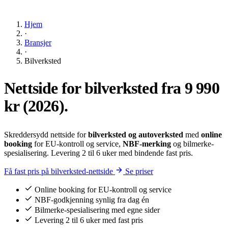
Hjem
·
Bransjer
·
Bilverksted
Nettside for bilverksted fra
9 990
kr
(2026).
Skreddersydd nettside for
bilverksted og autoverksted
med
online
booking
for EU-kontroll og service,
NBF-merking
og bilmerke-
spesialisering. Levering 2 til 6 uker med bindende fast pris.
Få fast pris på bilverksted-nettside
Se priser
Online booking for EU-kontroll og service
NBF-godkjenning synlig fra dag én
Bilmerke-spesialisering med egne sider
Levering 2 til 6 uker med fast pris