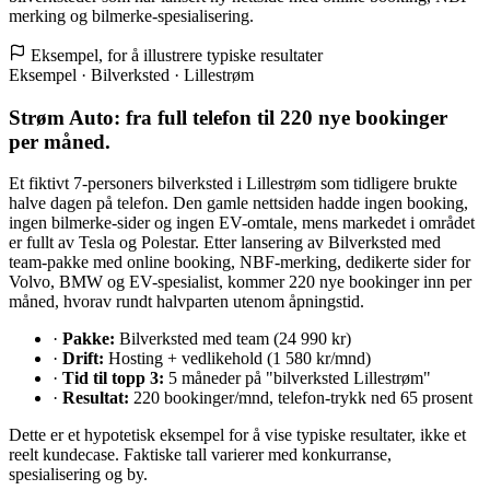
merking og bilmerke-spesialisering.
Eksempel, for å illustrere typiske resultater
Eksempel · Bilverksted · Lillestrøm
Strøm Auto: fra full telefon til 220 nye bookinger
per måned.
Et fiktivt 7-personers bilverksted i Lillestrøm som tidligere brukte
halve dagen på telefon. Den gamle nettsiden hadde ingen booking,
ingen bilmerke-sider og ingen EV-omtale, mens markedet i området
er fullt av Tesla og Polestar. Etter lansering av Bilverksted med
team-pakke med online booking, NBF-merking, dedikerte sider for
Volvo, BMW og EV-spesialist, kommer 220 nye bookinger inn per
måned, hvorav rundt halvparten utenom åpningstid.
·
Pakke:
Bilverksted med team (24 990 kr)
·
Drift:
Hosting + vedlikehold (1 580 kr/mnd)
·
Tid til topp 3:
5 måneder på "bilverksted Lillestrøm"
·
Resultat:
220 bookinger/mnd, telefon-trykk ned 65 prosent
Dette er et hypotetisk eksempel for å vise typiske resultater, ikke et
reelt kundecase. Faktiske tall varierer med konkurranse,
spesialisering og by.