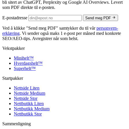
bli sitert av ChatGPT, Perplexity og Google AI Overviews. Levert
som PDF direkte til e-posten.
E-postadresse
Send meg PDF
Ved å klikke
"Send meg PDF"
samtykker du til vår
personvern­
erklæring
. Vi sender også maks 1 e-post per måned med konkrete
SEO/AEO-tips. Avregistrer når som helst.
Vekstpakker
Minihelt
™
Hverdagshelt
™
Superhelt
™
Startpakker
Nettside Liten
Nettside Medium
Nettside Stor
Nettbutikk Liten
Nettbutikk Medium
Nettbutikk Stor
Sammenligning