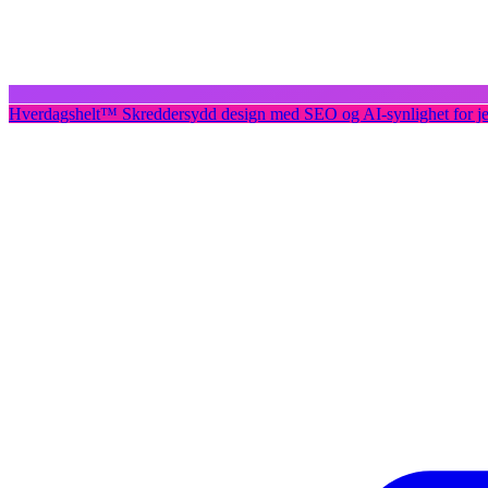
Hverdagshelt
™
Skreddersydd design med SEO og AI-synlighet for j