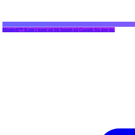
Minihelt
™
Kom i gang og bli funnet på Google fra dag én.