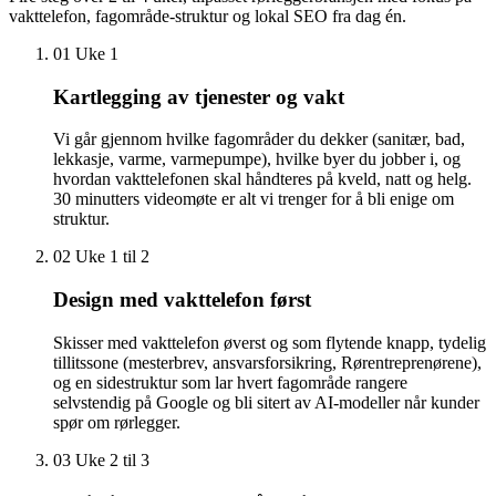
vakttelefon, fagområde-struktur og lokal SEO fra dag én.
01
Uke 1
Kartlegging av tjenester og vakt
Vi går gjennom hvilke fagområder du dekker (sanitær, bad,
lekkasje, varme, varmepumpe), hvilke byer du jobber i, og
hvordan vakttelefonen skal håndteres på kveld, natt og helg.
30 minutters videomøte er alt vi trenger for å bli enige om
struktur.
02
Uke 1 til 2
Design med vakttelefon først
Skisser med vakttelefon øverst og som flytende knapp, tydelig
tillitssone (mesterbrev, ansvarsforsikring, Rørentreprenørene),
og en sidestruktur som lar hvert fagområde rangere
selvstendig på Google og bli sitert av AI-modeller når kunder
spør om rørlegger.
03
Uke 2 til 3