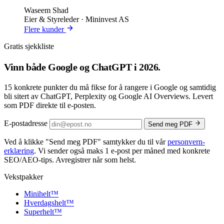
Waseem Shad
Eier & Styreleder · Mininvest AS
Flere kunder
Gratis sjekkliste
Vinn både
Google og ChatGPT
i 2026.
15 konkrete punkter du må fikse for å rangere i Google og samtidig
bli sitert av ChatGPT, Perplexity og Google AI Overviews. Levert
som PDF direkte til e-posten.
E-postadresse
Send meg PDF
Ved å klikke
"Send meg PDF"
samtykker du til vår
personvern­
erklæring
. Vi sender også maks 1 e-post per måned med konkrete
SEO/AEO-tips. Avregistrer når som helst.
Vekstpakker
Minihelt
™
Hverdagshelt
™
Superhelt
™