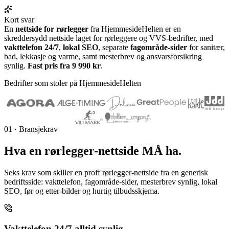
Kort svar
En
nettside for rørlegger
fra HjemmesideHelten er en
skreddersydd nettside laget for rørleggere og VVS-bedrifter, med
vakttelefon 24/7
,
lokal SEO
, separate
fagområde-sider
for sanitær,
bad, lekkasje og varme, samt mesterbrev og ansvarsforsikring
synlig.
Fast pris fra 9 990 kr
.
Bedrifter som stoler på HjemmesideHelten
01 · Bransjekrav
Hva en
rørlegger-nettside
MÅ ha.
Seks krav som skiller en proff rørlegger-nettside fra en generisk
bedriftsside: vakttelefon, fagområde-sider, mesterbrev synlig, lokal
SEO, før og etter-bilder og hurtig tilbudsskjema.
Vakttelefon 24/7 alltid synlig