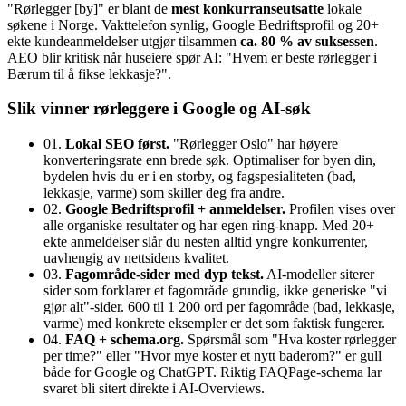
"Rørlegger [by]" er blant de
mest konkurranseutsatte
lokale
søkene i Norge. Vakttelefon synlig, Google Bedriftsprofil og 20+
ekte kundeanmeldelser utgjør tilsammen
ca. 80 % av suksessen
.
AEO blir kritisk når huseiere spør AI: "Hvem er beste rørlegger i
Bærum til å fikse lekkasje?".
Slik vinner rørleggere i Google og AI-søk
01.
Lokal SEO først.
"Rørlegger Oslo" har høyere
konverteringsrate enn brede søk. Optimaliser for byen din,
bydelen hvis du er i en storby, og fagspesialiteten (bad,
lekkasje, varme) som skiller deg fra andre.
02.
Google Bedriftsprofil + anmeldelser.
Profilen vises over
alle organiske resultater og har egen ring-knapp. Med 20+
ekte anmeldelser slår du nesten alltid yngre konkurrenter,
uavhengig av nettsidens kvalitet.
03.
Fagområde-sider med dyp tekst.
AI-modeller siterer
sider som forklarer et fagområde grundig, ikke generiske "vi
gjør alt"-sider. 600 til 1 200 ord per fagområde (bad, lekkasje,
varme) med konkrete eksempler er det som faktisk fungerer.
04.
FAQ + schema.org.
Spørsmål som "Hva koster rørlegger
per time?" eller "Hvor mye koster et nytt baderom?" er gull
både for Google og ChatGPT. Riktig FAQPage-schema lar
svaret bli sitert direkte i AI-Overviews.