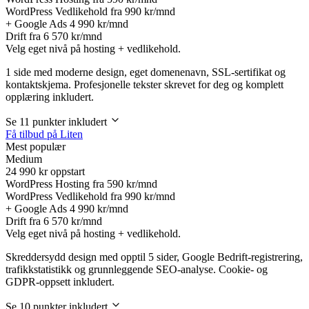
WordPress Vedlikehold fra
990 kr/mnd
+ Google Ads
4 990 kr/mnd
Drift fra
6 570 kr/mnd
Velg eget nivå på hosting + vedlikehold.
1 side med moderne design, eget domenenavn, SSL-sertifikat og
kontaktskjema. Profesjonelle tekster skrevet for deg og komplett
opplæring inkludert.
Se 11 punkter inkludert
Få tilbud på Liten
Mest populær
Medium
24 990
kr oppstart
WordPress Hosting fra
590 kr/mnd
WordPress Vedlikehold fra
990 kr/mnd
+ Google Ads
4 990 kr/mnd
Drift fra
6 570 kr/mnd
Velg eget nivå på hosting + vedlikehold.
Skreddersydd design med opptil 5 sider, Google Bedrift-registrering,
trafikkstatistikk og grunnleggende SEO-analyse. Cookie- og
GDPR-oppsett inkludert.
Se 10 punkter inkludert