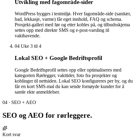
Utvikling med fagområde-sider
WordPress bygges i testmiljø. Hver fagområde-side (sanitær,
bad, lekkasje, varme) får eget innhold, FAQ og schema.
Prosjekt-galleri med før og etter kobles på, og tilbudsskjema
settes opp med direkte SMS og e-post-varsling til
vakthavende.
04
Uke 3 til 4
Lokal SEO + Google Bedriftsprofil
Google Bedriftsprofil settes opp eller optimaliseres med
kategorien Rørlegger, vakttider, foto fra prosjekter og
koblinger til nettsiden. Lokal SEO konfigureres per by, og du
får en kort SMS-mal du kan sende fornøyde kunder for å
samle ekte anmeldelser.
04 · SEO + AEO
SEO og AEO for
rørleggere
.
Kort svar