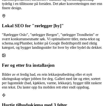
tydelig i en tillitssone på forsiden. Det øker konverteringen mer enn
finere design.
Lokal SEO for "rørlegger [by]"
"Rørlegger Oslo", "rørlegger Bergen", "rørlegger Trondheim" er
svært konkurranseutsatte søk. Vi optimaliserer titler, meta-tekst og
schema.org/Plumber, kobler på Google Bedriftsprofil med riktig
kategori, og bygger landingssider for hver by eller bydel du dekker.
Før og etter fra installasjon
Bilder av et ferdig bad, en rein lekkasjeutbedring eller et nytt
sikringsskap selger jobben for deg. Galleri med før og etter, sortert
per fagområde (bad, kjøkken, varme, lekkasje), bygger tillit raskere
enn tekst. Du laster opp fra mobilen rett etter endt oppdrag.
Hurtig tilbudsskjema med 3 felter