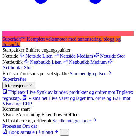
Superhelt
™
Komplett vekstmotor med annonsering, blogg og
flerspråk.
Startpakker
Enklere engangspakker
Nettside
Nettside Liten
Nettside Medium
Nettside Stor
Nettbutikk
Nettbutikk Liten
Nettbutikk Medium
Nettbutikk Stor
Én fast månedspris per vekstpakke
Sammenlign priser
Superkrefter
Integrasjoner
Tripletex
Live
Synk av kunder, produkter og ordrer mot Tripletex
regnskap.
Visma.net
Live
Varer og lager inn, ordre og B2B mot
Visma.net ERP.
Kommer snart
Visma eAccounting
Fiken
PowerOffice
Vi installerer og drifter alt
Se alle integrasjoner
Prosessen
Om oss
Book samtale
Få tilbud