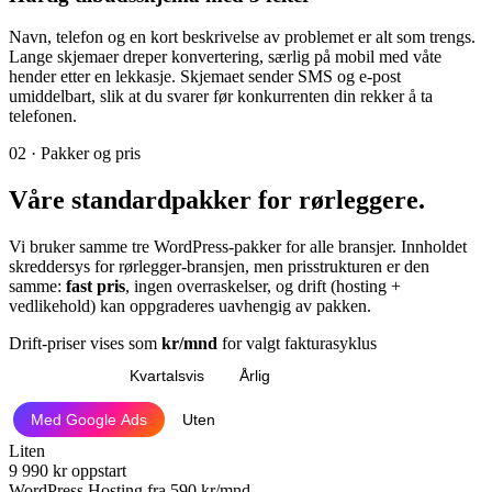
Navn, telefon og en kort beskrivelse av problemet er alt som trengs.
Lange skjemaer dreper konvertering, særlig på mobil med våte
hender etter en lekkasje. Skjemaet sender SMS og e-post
umiddelbart, slik at du svarer før konkurrenten din rekker å ta
telefonen.
02 · Pakker og pris
Våre
standardpakker
for rørleggere.
Vi bruker samme tre WordPress-pakker for alle bransjer. Innholdet
skreddersys for rørlegger-bransjen, men prisstrukturen er den
samme:
fast pris
, ingen overraskelser, og drift (hosting +
vedlikehold) kan oppgraderes uavhengig av pakken.
Drift-priser vises som
kr/mnd
for valgt fakturasyklus
Månedlig
Kvartalsvis
Årlig
Med Google Ads
Uten
Liten
9 990
kr oppstart
WordPress Hosting fra
590 kr/mnd