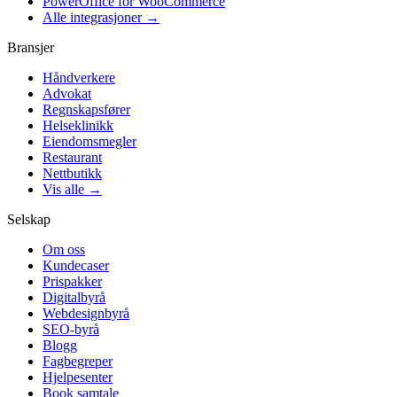
PowerOffice for WooCommerce
Alle integrasjoner →
Bransjer
Håndverkere
Advokat
Regnskapsfører
Helseklinikk
Eiendomsmegler
Restaurant
Nettbutikk
Vis alle →
Selskap
Om oss
Kundecaser
Prispakker
Digitalbyrå
Webdesignbyrå
SEO-byrå
Blogg
Fagbegreper
Hjelpesenter
Book samtale