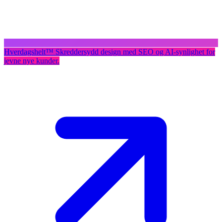
Hverdagshelt
™
Skreddersydd design med SEO og AI-synlighet for
jevne nye kunder.