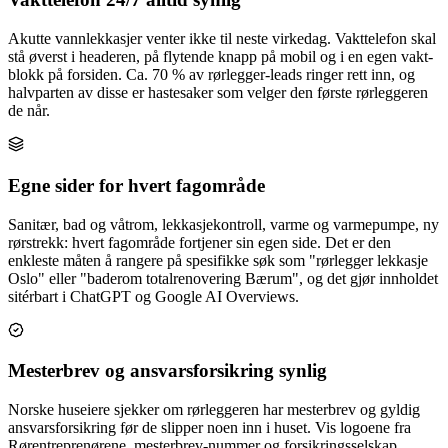
Akutte vannlekkasjer venter ikke til neste virkedag. Vakttelefon skal
stå øverst i headeren, på flytende knapp på mobil og i en egen vakt-
blokk på forsiden. Ca. 70 % av rørlegger-leads ringer rett inn, og
halvparten av disse er hastesaker som velger den første rørleggeren
de når.
Egne sider for hvert fagområde
Sanitær, bad og våtrom, lekkasjekontroll, varme og varmepumpe, ny
rørstrekk: hvert fagområde fortjener sin egen side. Det er den
enkleste måten å rangere på spesifikke søk som "rørlegger lekkasje
Oslo" eller "baderom totalrenovering Bærum", og det gjør innholdet
sitérbart i ChatGPT og Google AI Overviews.
Mesterbrev og ansvarsforsikring synlig
Norske huseiere sjekker om rørleggeren har mesterbrev og gyldig
ansvarsforsikring før de slipper noen inn i huset. Vis logoene fra
Rørentreprenørene, mesterbrev-nummer og forsikringsselskap