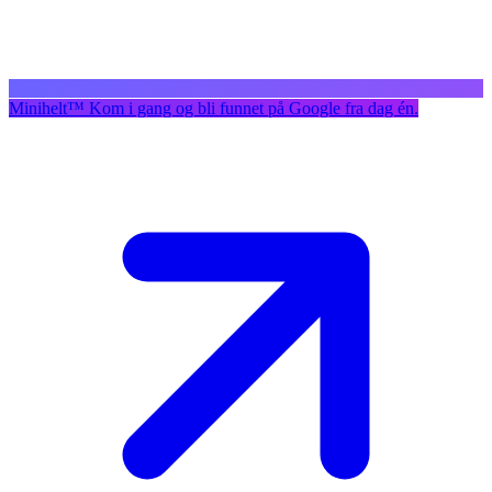
Minihelt
™
Kom i gang og bli funnet på Google fra dag én.