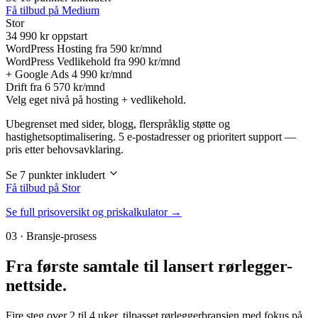
Få tilbud på Medium
Stor
34 990
kr oppstart
WordPress Hosting fra
590 kr/mnd
WordPress Vedlikehold fra
990 kr/mnd
+ Google Ads
4 990 kr/mnd
Drift fra
6 570 kr/mnd
Velg eget nivå på hosting + vedlikehold.
Ubegrenset med sider, blogg, flerspråklig støtte og
hastighetsoptimalisering. 5 e-postadresser og prioritert support —
pris etter behovsavklaring.
Se 7 punkter inkludert
Få tilbud på Stor
Se full prisoversikt og priskalkulator →
03 · Bransje-prosess
Fra første samtale til
lansert rørlegger-
nettside
.
Fire steg over 2 til 4 uker, tilpasset rørleggerbransjen med fokus på