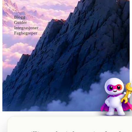
Ressurser
Blogg
Guider
Integrasjoner
Fagbegreper
Klar for å ta neste steg?
La oss bygge noe helt sammen.
Få tilbud
© 2026 HjemmesideHelten. En del av Wonder Technologies AS.
Org.nr 929 267 834 MVA.
Følg oss
Personvern
Kjøpsvilkår
Databehandleravtale
Cookies