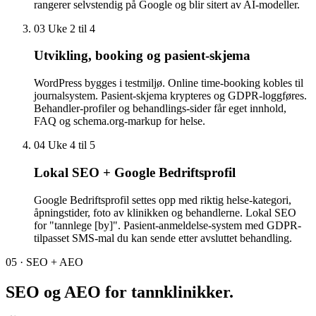
rangerer selvstendig på Google og blir sitert av AI-modeller.
03
Uke 2 til 4
Utvikling, booking og pasient-skjema
WordPress bygges i testmiljø. Online time-booking kobles til
journalsystem. Pasient-skjema krypteres og GDPR-loggføres.
Behandler-profiler og behandlings-sider får eget innhold,
FAQ og schema.org-markup for helse.
04
Uke 4 til 5
Lokal SEO + Google Bedriftsprofil
Google Bedriftsprofil settes opp med riktig helse-kategori,
åpningstider, foto av klinikken og behandlerne. Lokal SEO
for "tannlege [by]". Pasient-anmeldelse-system med GDPR-
tilpasset SMS-mal du kan sende etter avsluttet behandling.
05 · SEO + AEO
SEO og AEO for
tannklinikker
.