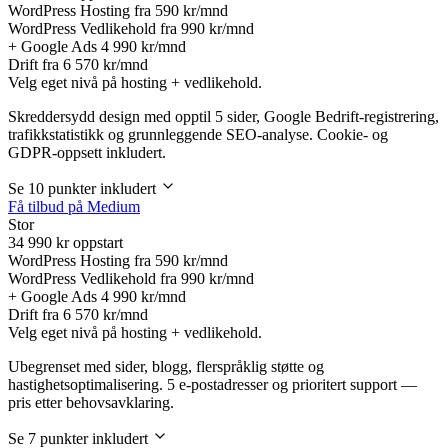
WordPress Hosting fra
590 kr/mnd
WordPress Vedlikehold fra
990 kr/mnd
+ Google Ads
4 990 kr/mnd
Drift fra
6 570 kr/mnd
Velg eget nivå på hosting + vedlikehold.
Skreddersydd design med opptil 5 sider, Google Bedrift-registrering,
trafikkstatistikk og grunnleggende SEO-analyse. Cookie- og
GDPR-oppsett inkludert.
Se 10 punkter inkludert
Få tilbud på Medium
Stor
34 990
kr oppstart
WordPress Hosting fra
590 kr/mnd
WordPress Vedlikehold fra
990 kr/mnd
+ Google Ads
4 990 kr/mnd
Drift fra
6 570 kr/mnd
Velg eget nivå på hosting + vedlikehold.
Ubegrenset med sider, blogg, flerspråklig støtte og
hastighetsoptimalisering. 5 e-postadresser og prioritert support —
pris etter behovsavklaring.
Se 7 punkter inkludert