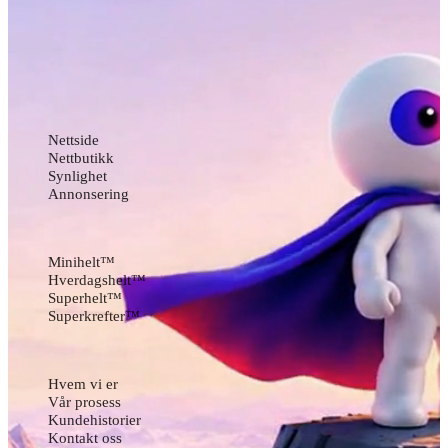
Vi bygger nettsider som
får deg foran
.
Tjenester
Nettside
Nettbutikk
Synlighet
Annonsering
Pakker
Minihelt™
Hverdagshelt™
Superhelt™
Superkrefter™
Om oss
Hvem vi er
Vår prosess
Kundehistorier
Kontakt oss