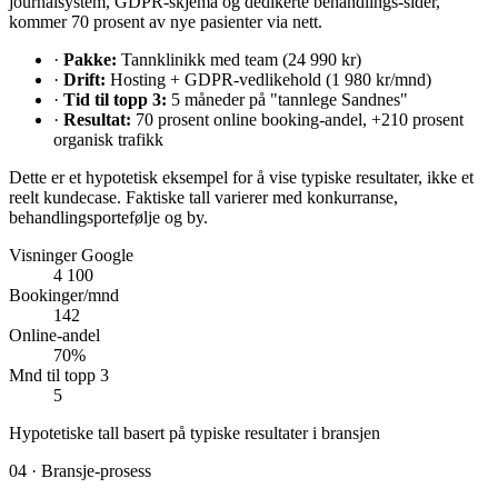
journalsystem, GDPR-skjema og dedikerte behandlings-sider,
kommer 70 prosent av nye pasienter via nett.
·
Pakke:
Tannklinikk med team (24 990 kr)
·
Drift:
Hosting + GDPR-vedlikehold (1 980 kr/mnd)
·
Tid til topp 3:
5 måneder på "tannlege Sandnes"
·
Resultat:
70 prosent online booking-andel, +210 prosent
organisk trafikk
Dette er et hypotetisk eksempel for å vise typiske resultater, ikke et
reelt kundecase. Faktiske tall varierer med konkurranse,
behandlingsportefølje og by.
Visninger Google
4 100
Bookinger/mnd
142
Online-andel
70%
Mnd til topp 3
5
Hypotetiske tall basert på typiske resultater i bransjen
04 · Bransje-prosess