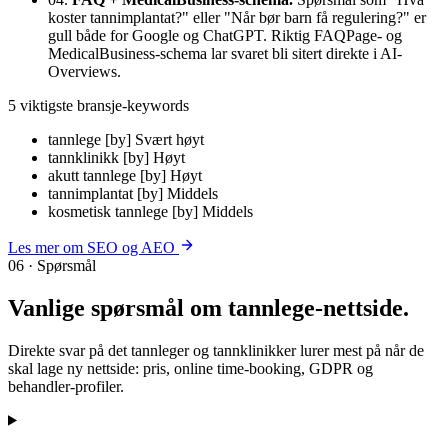
koster tannimplantat?" eller "Når bør barn få regulering?" er
gull både for Google og ChatGPT. Riktig FAQPage- og
MedicalBusiness-schema lar svaret bli sitert direkte i AI-
Overviews.
5 viktigste bransje-keywords
tannlege [by]
Svært høyt
tannklinikk [by]
Høyt
akutt tannlege [by]
Høyt
tannimplantat [by]
Middels
kosmetisk tannlege [by]
Middels
Les mer om SEO og AEO
06 · Spørsmål
Vanlige spørsmål om
tannlege-nettside
.
Direkte svar på det tannleger og tannklinikker lurer mest på når de
skal lage ny nettside: pris, online time-booking, GDPR og
behandler-profiler.