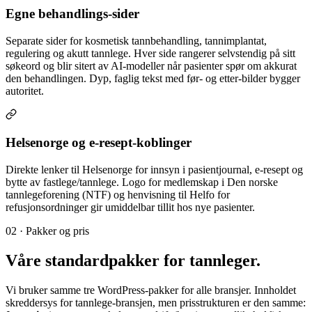
Egne behandlings-sider
Separate sider for kosmetisk tannbehandling, tannimplantat,
regulering og akutt tannlege. Hver side rangerer selvstendig på sitt
søkeord og blir sitert av AI-modeller når pasienter spør om akkurat
den behandlingen. Dyp, faglig tekst med før- og etter-bilder bygger
autoritet.
Helsenorge og e-resept-koblinger
Direkte lenker til Helsenorge for innsyn i pasientjournal, e-resept og
bytte av fastlege/tannlege. Logo for medlemskap i Den norske
tannlegeforening (NTF) og henvisning til Helfo for
refusjonsordninger gir umiddelbar tillit hos nye pasienter.
02 · Pakker og pris
Våre
standardpakker
for tannleger.
Vi bruker samme tre WordPress-pakker for alle bransjer. Innholdet
skreddersys for tannlege-bransjen, men prisstrukturen er den samme: