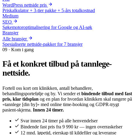
WordPress nettside pris
Priskalkulator + 3-tier pakke + 5-års totalkostnad
Medium
SEO
Søkemotoroptimalisering for Google og AI-søk
Bransjer
Alle bransjer
Spesialiserte nettside-pakker for 7 bransjer
09 · Kom i gang
Få et konkret tilbud på
tannlege-
nettside.
Fortell oss kort om klinikken, antall behandlere,
behandlingsportefølje og by. Vi sender et
bindende tilbud med fast
pris, klar tidsplan
og en plan for hvordan klinikken skal rangere på
«tannlege [din by]» med online time-booking og GDPR-trygt
pasient-skjema.
Innen 24 timer.
Svar innen 24 timer på alle henvendelser
Bindende fast pris fra 9 990 kr — ingen overraskelser
12 mnd. løpetid, eierskap til kildefiler og leveranse