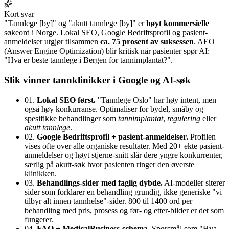
Kort svar
"Tannlege [by]" og "akutt tannlege [by]" er
høyt kommersielle
søkeord i Norge. Lokal SEO, Google Bedriftsprofil og pasient-
anmeldelser utgjør tilsammen
ca. 75 prosent av suksessen
. AEO
(Answer Engine Optimization) blir kritisk når pasienter spør AI:
"Hva er beste tannlege i Bergen for tannimplantat?".
Slik vinner tannklinikker i Google og AI-søk
01.
Lokal SEO først.
"Tannlege Oslo" har høy intent, men
også høy konkurranse. Optimaliser for bydel, småby og
spesifikke behandlinger som
tannimplantat
,
regulering
eller
akutt tannlege
.
02.
Google Bedriftsprofil + pasient-anmeldelser.
Profilen
vises ofte over alle organiske resultater. Med 20+ ekte pasient-
anmeldelser og høyt stjerne-snitt slår dere yngre konkurrenter,
særlig på akutt-søk hvor pasienten ringer den øverste
klinikken.
03.
Behandlings-sider med faglig dybde.
AI-modeller siterer
sider som forklarer en behandling grundig, ikke generiske "vi
tilbyr alt innen tannhelse"-sider. 800 til 1400 ord per
behandling med pris, prosess og før- og etter-bilder er det som
fungerer.
04.
FAQ + MedicalBusiness-schema.
Spørsmål som "Hva