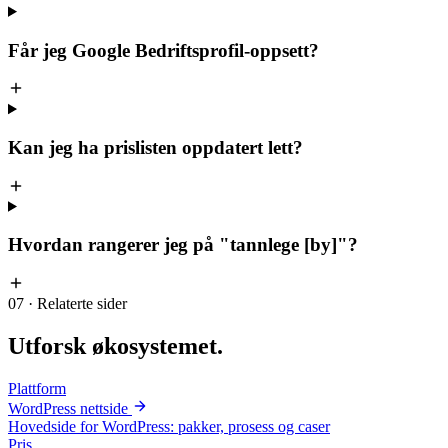
Får jeg Google Bedriftsprofil-oppsett?
Kan jeg ha prislisten oppdatert lett?
Hvordan rangerer jeg på "tannlege [by]"?
07 · Relaterte sider
Utforsk
økosystemet
.
Plattform
WordPress nettside
Hovedside for WordPress: pakker, prosess og caser
Pris