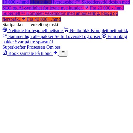
10 000,-
/mnd
Mest valgt
Hverdagshelt
™
Skreddersydd design med
SEO og AI-synlighet for jevne nye kunder.
Fra
20 000,-
/mnd
Superhelt
™
Komplett vekstmotor med annonsering, blogg og
flerspråk.
Fra
40 000,-
/mnd
Startpakker
— enkelt og raskt
Nettside
Profesjonell nettside
Nettbutikk
Komplett nettbutikk
Sammenlign alle pakker
Se full oversikt og priser
Finn riktig
pakke
Svar på tre spørsmål
Superkrefter
Prosessen
Om oss
Book samtale
Få tilbud