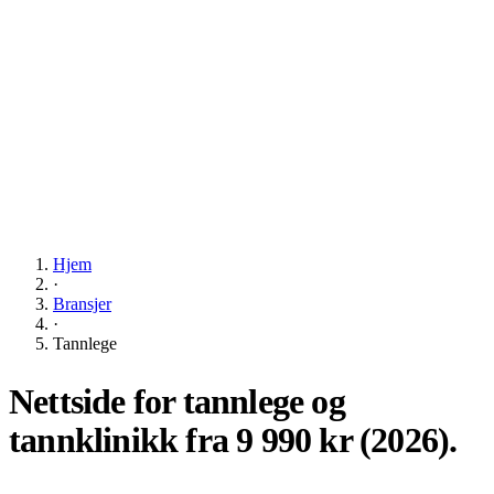
Hjem
·
Bransjer
·
Tannlege
Nettside for tannlege og
tannklinikk fra
9 990 kr
(2026).