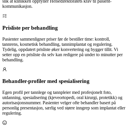
slik at klinikken oppfyller Helsedirektoratets krav til pasient-
kommunikasjon.
Prisliste per behandling
Pasienter sammenligner priser før de bestiller time: kontroll,
tannrens, kosmetisk behandling, tannimplantat og regulering.
Tydelig, oppdatert prisliste øker konvertering og bygger tillit. Vi
setter opp en prisliste du selv kan redigere på under to minutter per
behandling.
Behandler-profiler med spesialisering
Egen profil per tannlege og tannpleier med profesjonelt foto,
utdanning, spesialisering (kjeveortopedi, oral kirurgi, protetikk) og
autorisasjonsnummer. Pasienter velger ofte behandler basert på
personlig presentasjon, særlig ved større inngrep som implantat eller
regulering.