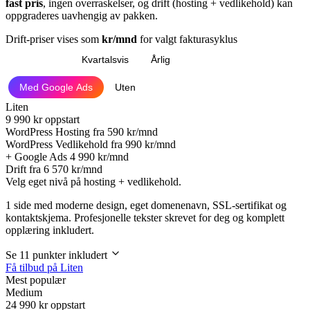
fast pris
, ingen overraskelser, og drift (hosting + vedlikehold) kan
oppgraderes uavhengig av pakken.
Drift-priser vises som
kr/mnd
for valgt fakturasyklus
Månedlig
Kvartalsvis
Årlig
Med Google Ads
Uten
Liten
9 990
kr oppstart
WordPress Hosting fra
590 kr/mnd
WordPress Vedlikehold fra
990 kr/mnd
+ Google Ads
4 990 kr/mnd
Drift fra
6 570 kr/mnd
Velg eget nivå på hosting + vedlikehold.
1 side med moderne design, eget domenenavn, SSL-sertifikat og
kontaktskjema. Profesjonelle tekster skrevet for deg og komplett
opplæring inkludert.
Se 11 punkter inkludert
Få tilbud på Liten
Mest populær
Medium
24 990
kr oppstart