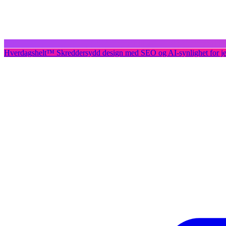
Hverdagshelt
™
Skreddersydd design med SEO og AI-synlighet for j