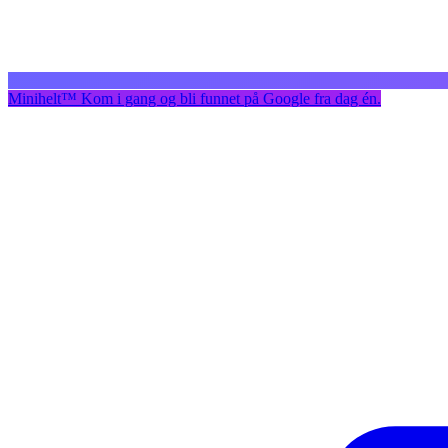
Minihelt
™
Kom i gang og bli funnet på Google fra dag én.