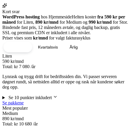
Kort svar
WordPress hosting
hos HjemmesideHelten koster
fra 590 kr per
måned
for Liten,
890 kr/mnd
for Medium og
990 kr/mnd
for Stor.
Bindende fast pris, 12 måneders avtale, og daglig backup, gratis
SSL og premium CDN er inkludert i alle nivåer.
Priser vises som
kr/mnd
for valgt fakturasyklus
Månedlig
Kvartalsvis
Årlig
Liten
590
kr/mnd
Total: kr
7 080
/år
Lynrask og trygg drift for bedriftssiden din. Vi passer serveren
døgnet rundt, så nettsiden alltid er oppe og rask når kundene søker
deg opp.
Se 10 punkter inkludert
Se pakkene
Mest populær
Medium
890
kr/mnd
Total: kr
10 680
/år