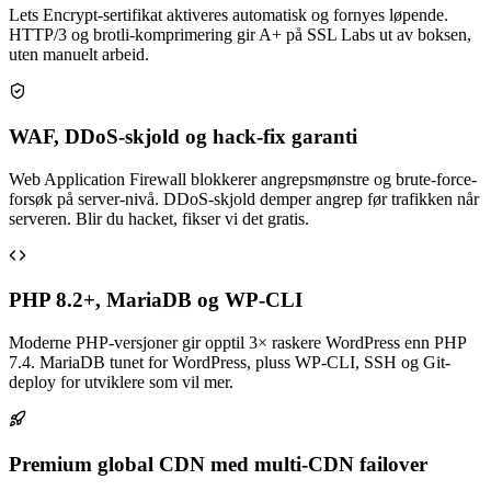
Lets Encrypt-sertifikat aktiveres automatisk og fornyes løpende.
HTTP/3 og brotli-komprimering gir A+ på SSL Labs ut av boksen,
uten manuelt arbeid.
WAF, DDoS-skjold og hack-fix garanti
Web Application Firewall blokkerer angrepsmønstre og brute-force-
forsøk på server-nivå. DDoS-skjold demper angrep før trafikken når
serveren. Blir du hacket, fikser vi det gratis.
PHP 8.2+, MariaDB og WP-CLI
Moderne PHP-versjoner gir opptil 3× raskere WordPress enn PHP
7.4. MariaDB tunet for WordPress, pluss WP-CLI, SSH og Git-
deploy for utviklere som vil mer.
Premium global CDN med multi-CDN failover