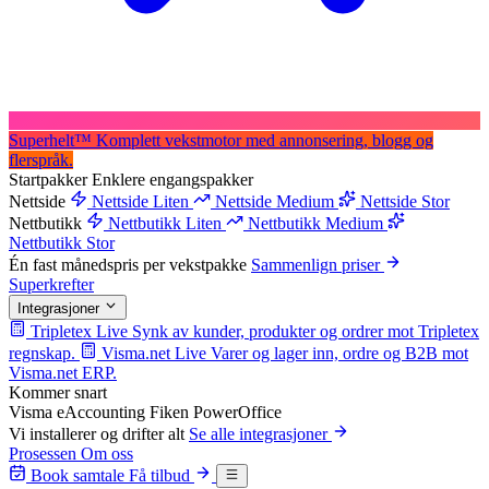
Superhelt
™
Komplett vekstmotor med annonsering, blogg og
flerspråk.
Startpakker
Enklere engangspakker
Nettside
Nettside Liten
Nettside Medium
Nettside Stor
Nettbutikk
Nettbutikk Liten
Nettbutikk Medium
Nettbutikk Stor
Én fast månedspris per vekstpakke
Sammenlign priser
Superkrefter
Integrasjoner
Tripletex
Live
Synk av kunder, produkter og ordrer mot Tripletex
regnskap.
Visma.net
Live
Varer og lager inn, ordre og B2B mot
Visma.net ERP.
Kommer snart
Visma eAccounting
Fiken
PowerOffice
Vi installerer og drifter alt
Se alle integrasjoner
Prosessen
Om oss
Book samtale
Få tilbud