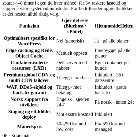
sparer 4–8 timer i egen tid hver måned, får 3× raskere lastetid og
slipper å være systemadministrator. For bedriftssider og nettbutikker
er det nesten alltid riktig valg.
Gjør det selv
Funksjon
(Bluehost /
HjemmesideHelten
cPanel)
Optimalisert spesifikt for
Nei (generisk)
Ja · på alle planer
WordPress
Edge caching og Redis
Innebygget på alle
Manuelt oppsett
Object Cache
planer
Container-isolerte
Delt server med
Eget container per
ressurser (LXD)
naboer
kunde
Premium global CDN og
Inkludert · 35+
Tillegg / kun basis
multi-CDN failover
datasentre
WAF, DDoS-skjold og
Tillegg / mot
Inkludert · gratis
hack-fix garanti
betaling
hack-fix
Norsk support fra
Engelsk · sjelden
På norsk · innen 24t
utviklere
24/7
Staging og ett-klikks
Mot ekstra kostnad
Inkludert
deploy
50–250 kr/mnd ·
Fra 590 kr/mnd ·
Månedspris
low-cost
managed
06 · Spørsmål