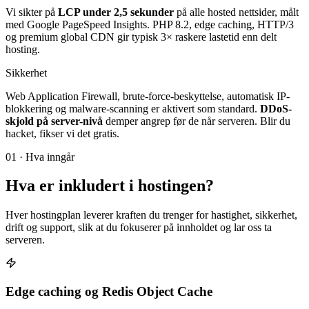
Vi sikter på
LCP under 2,5 sekunder
på alle hosted nettsider, målt
med Google PageSpeed Insights. PHP 8.2, edge caching, HTTP/3
og premium global CDN gir typisk 3× raskere lastetid enn delt
hosting.
Sikkerhet
Web Application Firewall, brute-force-beskyttelse, automatisk IP-
blokkering og malware-scanning er aktivert som standard.
DDoS-
skjold på server-nivå
demper angrep før de når serveren. Blir du
hacket, fikser vi det gratis.
01 · Hva inngår
Hva er inkludert i
hostingen
?
Hver hostingplan leverer kraften du trenger for hastighet, sikkerhet,
drift og support, slik at du fokuserer på innholdet og lar oss ta
serveren.
Edge caching og Redis Object Cache