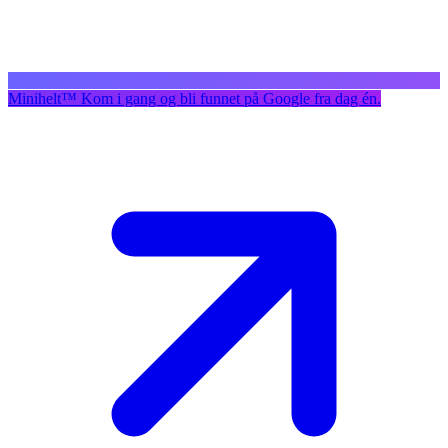
Minihelt
™
Kom i gang og bli funnet på Google fra dag én.