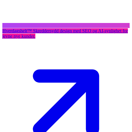
Hverdagshelt
™
Skreddersydd design med SEO og AI-synlighet for
jevne nye kunder.