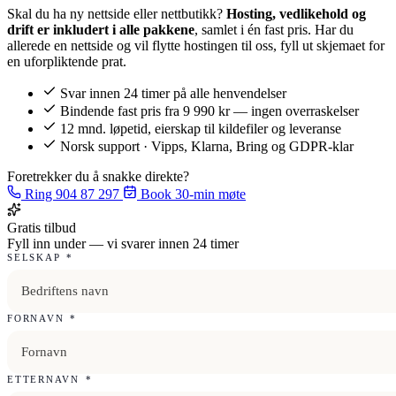
Skal du ha ny nettside eller nettbutikk?
Hosting, vedlikehold og
drift er inkludert i alle pakkene
, samlet i én fast pris. Har du
allerede en nettside og vil flytte hostingen til oss, fyll ut skjemaet for
en uforpliktende prat.
Svar innen 24 timer på alle henvendelser
Bindende fast pris fra 9 990 kr — ingen overraskelser
12 mnd. løpetid, eierskap til kildefiler og leveranse
Norsk support · Vipps, Klarna, Bring og GDPR-klar
Foretrekker du å snakke direkte?
Ring 904 87 297
Book 30-min møte
Gratis tilbud
Fyll inn under — vi svarer innen 24 timer
SELSKAP
*
FORNAVN
*
ETTERNAVN
*