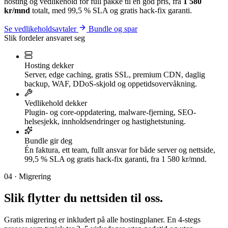
hosting og vedlikehold for full pakke til en god pris, fra
1 580
kr/mnd
totalt, med 99,5 % SLA og gratis hack-fix garanti.
Se vedlikeholdsavtaler
Bundle og spar
Slik fordeler ansvaret seg
Hosting dekker
Server, edge caching, gratis SSL, premium CDN, daglig
backup, WAF, DDoS-skjold og oppetidsovervåkning.
Vedlikehold dekker
Plugin- og core-oppdatering, malware-fjerning, SEO-
helsesjekk, innholdsendringer og hastighetstuning.
Bundle gir deg
Én faktura, ett team, fullt ansvar for både server og nettside,
99,5 % SLA og gratis hack-fix garanti, fra 1 580 kr/mnd.
04 · Migrering
Slik flytter du nettsiden
til oss
.
Gratis migrering er inkludert på alle hostingplaner. En 4-stegs