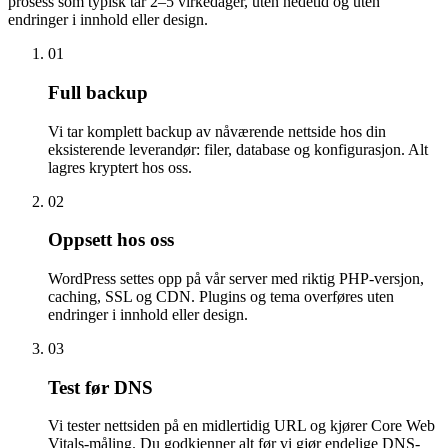
prosess som typisk tar 2–5 virkedager, uten nedetid og uten
endringer i innhold eller design.
01
Full backup
Vi tar komplett backup av nåværende nettside hos din
eksisterende leverandør: filer, database og konfigurasjon. Alt
lagres kryptert hos oss.
02
Oppsett hos oss
WordPress settes opp på vår server med riktig PHP-versjon,
caching, SSL og CDN. Plugins og tema overføres uten
endringer i innhold eller design.
03
Test før DNS
Vi tester nettsiden på en midlertidig URL og kjører Core Web
Vitals-måling. Du godkjenner alt før vi gjør endelige DNS-