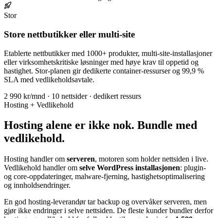
Stor
Store nettbutikker eller multi-site
Etablerte nettbutikker med 1000+ produkter, multi-site-installasjoner
eller virksomhetskritiske løsninger med høye krav til oppetid og
hastighet. Stor-planen gir dedikerte container-ressurser og 99,9 %
SLA med vedlikeholdsavtale.
2 990 kr/mnd · 10 nettsider · dedikert ressurs
Hosting + Vedlikehold
Hosting alene er ikke nok. Bundle med
vedlikehold
.
Hosting handler om
serveren
, motoren som holder nettsiden i live.
Vedlikehold handler om
selve WordPress installasjonen
: plugin-
og core-oppdateringer, malware-fjerning, hastighetsoptimalisering
og innholdsendringer.
En god hosting-leverandør tar backup og overvåker serveren, men
gjør ikke endringer i selve nettsiden. De fleste kunder bundler derfor