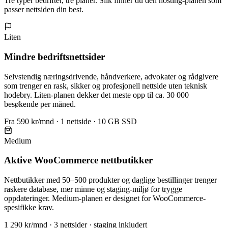
Tre typer bedrifter, tre planer. Slik finner du den hosting-planen som
passer nettsiden din best.
Liten
Mindre bedriftsnettsider
Selvstendig næringsdrivende, håndverkere, advokater og rådgivere
som trenger en rask, sikker og profesjonell nettside uten teknisk
hodebry. Liten-planen dekker det meste opp til ca. 30 000
besøkende per måned.
Fra 590 kr/mnd · 1 nettside · 10 GB SSD
Medium
Aktive WooCommerce nettbutikker
Nettbutikker med 50–500 produkter og daglige bestillinger trenger
raskere database, mer minne og staging-miljø for trygge
oppdateringer. Medium-planen er designet for WooCommerce-
spesifikke krav.
1 290 kr/mnd · 3 nettsider · staging inkludert