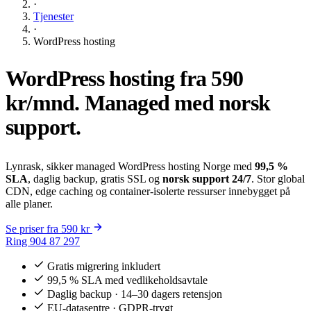
·
Tjenester
·
WordPress hosting
WordPress hosting fra
590
kr/mnd
. Managed med norsk
support.
Lynrask, sikker managed WordPress hosting Norge med
99,5 %
SLA
, daglig backup, gratis SSL og
norsk support 24/7
. Stor global
CDN, edge caching og container-isolerte ressurser innebygget på
alle planer.
Se priser fra 590 kr
Ring 904 87 297
Gratis migrering inkludert
99,5 % SLA med vedlikeholdsavtale
Daglig backup · 14–30 dagers retensjon
EU-datasentre · GDPR-trygt