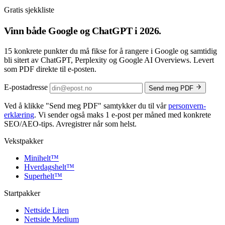
Gratis sjekkliste
Vinn både
Google og ChatGPT
i 2026.
15 konkrete punkter du må fikse for å rangere i Google og samtidig
bli sitert av ChatGPT, Perplexity og Google AI Overviews. Levert
som PDF direkte til e-posten.
E-postadresse
Send meg PDF
Ved å klikke
"Send meg PDF"
samtykker du til vår
personvern­
erklæring
. Vi sender også maks 1 e-post per måned med konkrete
SEO/AEO-tips. Avregistrer når som helst.
Vekstpakker
Minihelt
™
Hverdagshelt
™
Superhelt
™
Startpakker
Nettside Liten
Nettside Medium