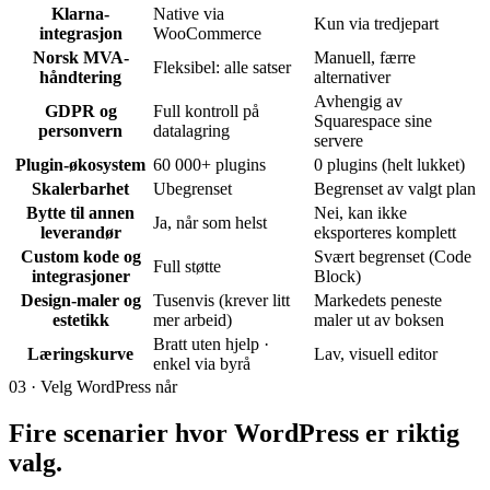
Klarna-
Native via
Kun via tredjepart
integrasjon
WooCommerce
Norsk MVA-
Manuell, færre
Fleksibel: alle satser
håndtering
alternativer
Avhengig av
GDPR og
Full kontroll på
Squarespace sine
personvern
datalagring
servere
Plugin-økosystem
60 000+ plugins
0 plugins (helt lukket)
Skalerbarhet
Ubegrenset
Begrenset av valgt plan
Bytte til annen
Nei, kan ikke
Ja, når som helst
leverandør
eksporteres komplett
Custom kode og
Svært begrenset (Code
Full støtte
integrasjoner
Block)
Design-maler og
Tusenvis (krever litt
Markedets peneste
estetikk
mer arbeid)
maler ut av boksen
Bratt uten hjelp ·
Læringskurve
Lav, visuell editor
enkel via byrå
03 · Velg WordPress når
Fire scenarier hvor WordPress er
riktig
valg
.