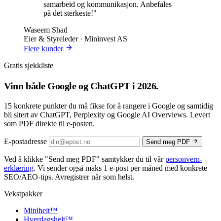
samarbeid og kommunikasjon. Anbefales
på det sterkeste!"
Waseem Shad
Eier & Styreleder · Mininvest AS
Flere kunder
Gratis sjekkliste
Vinn både
Google og ChatGPT
i 2026.
15 konkrete punkter du må fikse for å rangere i Google og samtidig
bli sitert av ChatGPT, Perplexity og Google AI Overviews. Levert
som PDF direkte til e-posten.
E-postadresse
Send meg PDF
Ved å klikke
"Send meg PDF"
samtykker du til vår
personvern­
erklæring
. Vi sender også maks 1 e-post per måned med konkrete
SEO/AEO-tips. Avregistrer når som helst.
Vekstpakker
Minihelt
™
Hverdagshelt
™