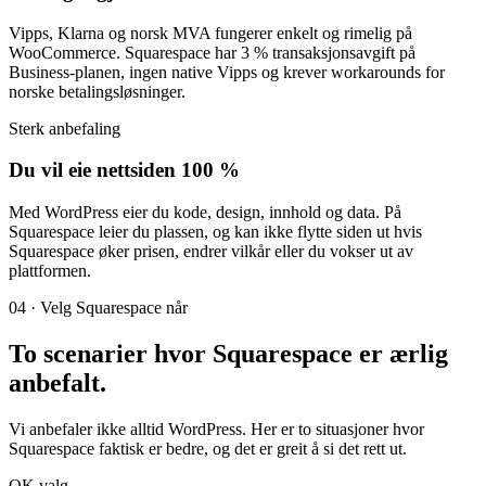
Vipps, Klarna og norsk MVA fungerer enkelt og rimelig på
WooCommerce. Squarespace har 3 % transaksjonsavgift på
Business-planen, ingen native Vipps og krever workarounds for
norske betalingsløsninger.
Sterk anbefaling
Du vil eie nettsiden 100 %
Med WordPress eier du kode, design, innhold og data. På
Squarespace leier du plassen, og kan ikke flytte siden ut hvis
Squarespace øker prisen, endrer vilkår eller du vokser ut av
plattformen.
04 · Velg Squarespace når
To scenarier hvor Squarespace er
ærlig
anbefalt
.
Vi anbefaler ikke alltid WordPress. Her er to situasjoner hvor
Squarespace faktisk er bedre, og det er greit å si det rett ut.
OK valg