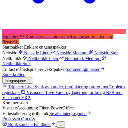
Superhelt
™
Komplett vekstmotor med annonsering, blogg og
flerspråk.
Startpakker
Enklere engangspakker
Nettside
Nettside Liten
Nettside Medium
Nettside Stor
Nettbutikk
Nettbutikk Liten
Nettbutikk Medium
Nettbutikk Stor
Én fast månedspris per vekstpakke
Sammenlign priser
Superkrefter
Integrasjoner
Tripletex
Live
Synk av kunder, produkter og ordrer mot Tripletex
regnskap.
Visma.net
Live
Varer og lager inn, ordre og B2B mot
Visma.net ERP.
Kommer snart
Visma eAccounting
Fiken
PowerOffice
Vi installerer og drifter alt
Se alle integrasjoner
Prosessen
Om oss
Book samtale
Få tilbud