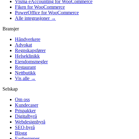
Visma eAccounting for WooCommerce
Fiken for WooCommerce
PowerOffice for WooCommerce
Alle integrasjoner →
Bransjer
Håndverkere
Advokat
Regnskapsfører
Helseklinikk
Eiendomsmegler
Restaurant
Nettbutikk
Vis alle →
Selskap
Om oss
Kundecaser
Prispakker
Digitalbyrå
Webdesignbyrå
SEO-byrå
Blogg
Fagbegreper