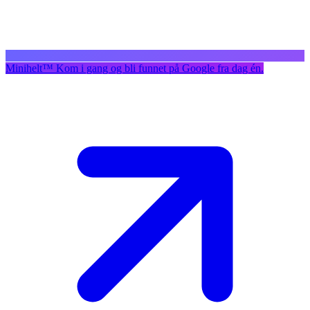
Minihelt
™
Kom i gang og bli funnet på Google fra dag én.