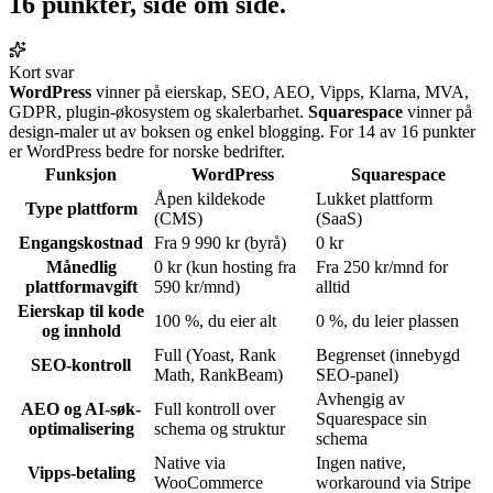
16 punkter,
side om side
.
Kort svar
WordPress
vinner på eierskap, SEO, AEO, Vipps, Klarna, MVA,
GDPR, plugin-økosystem og skalerbarhet.
Squarespace
vinner på
design-maler ut av boksen og enkel blogging. For 14 av 16 punkter
er WordPress bedre for norske bedrifter.
Funksjon
WordPress
Squarespace
Åpen kildekode
Lukket plattform
Type plattform
(CMS)
(SaaS)
Engangskostnad
Fra 9 990 kr (byrå)
0 kr
Månedlig
0 kr (kun hosting fra
Fra 250 kr/mnd for
plattformavgift
590 kr/mnd)
alltid
Eierskap til kode
100 %, du eier alt
0 %, du leier plassen
og innhold
Full (Yoast, Rank
Begrenset (innebygd
SEO-kontroll
Math, RankBeam)
SEO-panel)
Avhengig av
AEO og AI-søk-
Full kontroll over
Squarespace sin
optimalisering
schema og struktur
schema
Native via
Ingen native,
Vipps-betaling
WooCommerce
workaround via Stripe