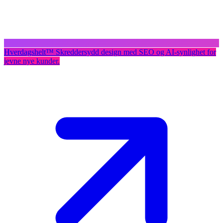
Hverdagshelt
™
Skreddersydd design med SEO og AI-synlighet for
jevne nye kunder.