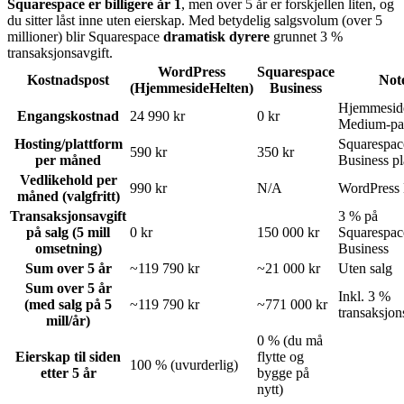
Squarespace er billigere år 1
, men over 5 år er forskjellen liten, og
du sitter låst inne uten eierskap. Med betydelig salgsvolum (over 5
millioner) blir Squarespace
dramatisk dyrere
grunnet 3 %
transaksjonsavgift.
WordPress
Squarespace
Kostnadspost
Not
(HjemmesideHelten)
Business
Hjemmesid
Engangskostnad
24 990 kr
0 kr
Medium-pa
Hosting/plattform
Squarespac
590 kr
350 kr
per måned
Business p
Vedlikehold per
990 kr
N/A
WordPress 
måned (valgfritt)
Transaksjonsavgift
3 % på
på salg (5 mill
0 kr
150 000 kr
Squarespac
omsetning)
Business
Sum over 5 år
~119 790 kr
~21 000 kr
Uten salg
Sum over 5 år
Inkl. 3 %
(med salg på 5
~119 790 kr
~771 000 kr
transaksjon
mill/år)
0 % (du må
Eierskap til siden
flytte og
100 % (uvurderlig)
etter 5 år
bygge på
nytt)