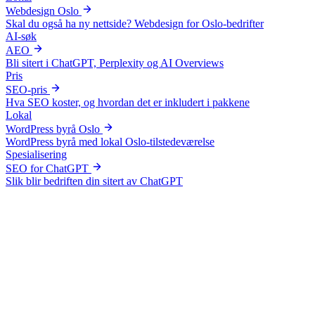
Webdesign Oslo
Skal du også ha ny nettside? Webdesign for Oslo-bedrifter
AI-søk
AEO
Bli sitert i ChatGPT, Perplexity og AI Overviews
Pris
SEO-pris
Hva SEO koster, og hvordan det er inkludert i pakkene
Lokal
WordPress byrå Oslo
WordPress byrå med lokal Oslo-tilstedeværelse
Spesialisering
SEO for ChatGPT
Slik blir bedriften din sitert av ChatGPT