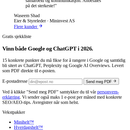
samarbeid og kommunikasjon. Anbefales
på det sterkeste!"
Waseem Shad
Eier & Styreleder · Mininvest AS
Flere kunder
Gratis sjekkliste
Vinn både
Google og ChatGPT
i 2026.
15 konkrete punkter du må fikse for å rangere i Google og samtidig
bli sitert av ChatGPT, Perplexity og Google AI Overviews. Levert
som PDF direkte til e-posten.
E-postadresse
Send meg PDF
Ved å klikke
"Send meg PDF"
samtykker du til vår
personvern­
erklæring
. Vi sender også maks 1 e-post per måned med konkrete
SEO/AEO-tips. Avregistrer når som helst.
Vekstpakker
Minihelt
™
Hverdagshelt
™