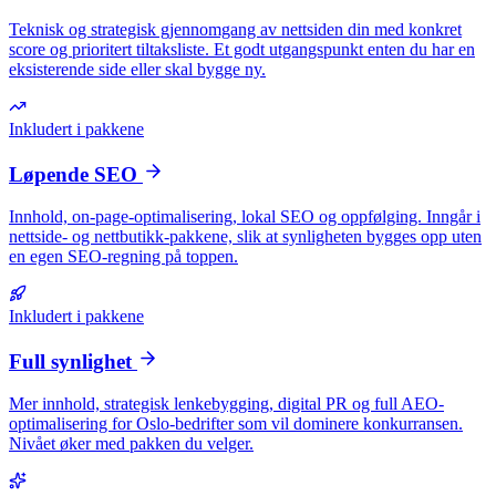
Teknisk og strategisk gjennomgang av nettsiden din med konkret
score og prioritert tiltaksliste. Et godt utgangspunkt enten du har en
eksisterende side eller skal bygge ny.
Inkludert i pakkene
Løpende SEO
Innhold, on-page-optimalisering, lokal SEO og oppfølging. Inngår i
nettside- og nettbutikk-pakkene, slik at synligheten bygges opp uten
en egen SEO-regning på toppen.
Inkludert i pakkene
Full synlighet
Mer innhold, strategisk lenkebygging, digital PR og full AEO-
optimalisering for Oslo-bedrifter som vil dominere konkurransen.
Nivået øker med pakken du velger.