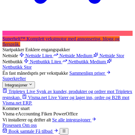
Superhelt
™
Komplett vekstmotor med annonsering, blogg og
flerspråk.
Startpakker
Enklere engangspakker
Nettside
Nettside Liten
Nettside Medium
Nettside Stor
Nettbutikk
Nettbutikk Liten
Nettbutikk Medium
Nettbutikk Stor
Én fast månedspris per vekstpakke
Sammenlign priser
Superkrefter
Integrasjoner
Tripletex
Live
Synk av kunder, produkter og ordrer mot Tripletex
regnskap.
Visma.net
Live
Varer og lager inn, ordre og B2B mot
Visma.net ERP.
Kommer snart
Visma eAccounting
Fiken
PowerOffice
Vi installerer og drifter alt
Se alle integrasjoner
Prosessen
Om oss
Book samtale
Få tilbud