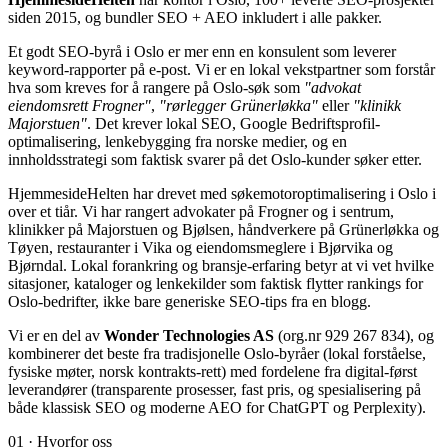
siden 2015, og bundler SEO + AEO inkludert i alle pakker.
Et godt SEO-byrå i Oslo er mer enn en konsulent som leverer
keyword-rapporter på e-post. Vi er en lokal vekstpartner som forstår
hva som kreves for å rangere på Oslo-søk som
"advokat
eiendomsrett Frogner"
,
"rørlegger Grünerløkka"
eller
"klinikk
Majorstuen"
. Det krever lokal SEO, Google Bedriftsprofil-
optimalisering, lenkebygging fra norske medier, og en
innholdsstrategi som faktisk svarer på det Oslo-kunder søker etter.
HjemmesideHelten har drevet med søkemotoroptimalisering i Oslo i
over et tiår. Vi har rangert advokater på Frogner og i sentrum,
klinikker på Majorstuen og Bjølsen, håndverkere på Grünerløkka og
Tøyen, restauranter i Vika og eiendomsmeglere i Bjørvika og
Bjørndal. Lokal forankring og bransje-erfaring betyr at vi vet hvilke
sitasjoner, kataloger og lenkekilder som faktisk flytter rankings for
Oslo-bedrifter, ikke bare generiske SEO-tips fra en blogg.
Vi er en del av
Wonder Technologies AS
(org.nr 929 267 834), og
kombinerer det beste fra tradisjonelle Oslo-byråer (lokal forståelse,
fysiske møter, norsk kontrakts-rett) med fordelene fra digital-først
leverandører (transparente prosesser, fast pris, og spesialisering på
både klassisk SEO og moderne AEO for ChatGPT og Perplexity).
01 · Hvorfor oss