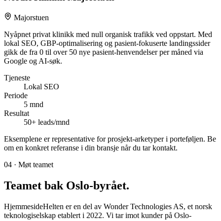
Majorstuen
Nyåpnet privat klinikk med null organisk trafikk ved oppstart. Med
lokal SEO, GBP-optimalisering og pasient-fokuserte landingssider
gikk de fra 0 til over 50 nye pasient-henvendelser per måned via
Google og AI-søk.
Tjeneste
Lokal SEO
Periode
5 mnd
Resultat
50+ leads/mnd
Eksemplene er representative for prosjekt-arketyper i porteføljen. Be
om en konkret referanse i din bransje når du tar kontakt.
04 · Møt teamet
Teamet bak
Oslo-byrået
.
HjemmesideHelten er en del av Wonder Technologies AS, et norsk
teknologiselskap etablert i 2022. Vi tar imot kunder på Oslo-