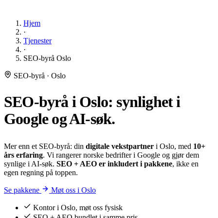
Hjem
·
Tjenester
·
SEO-byrå Oslo
SEO-byrå · Oslo
SEO-byrå i Oslo: synlighet i
Google og AI-søk
.
Mer enn et SEO-byrå: din
digitale vekstpartner
i Oslo, med
10+
års erfaring
. Vi rangerer norske bedrifter i Google og gjør dem
synlige i AI-søk.
SEO + AEO er inkludert i pakkene
, ikke en
egen regning på toppen.
Se pakkene
Møt oss i Oslo
Kontor i Oslo, møt oss fysisk
SEO + AEO bundlet i samme pris