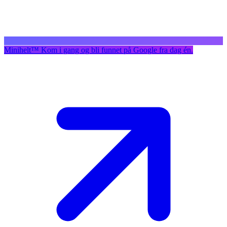
Minihelt
™
Kom i gang og bli funnet på Google fra dag én.