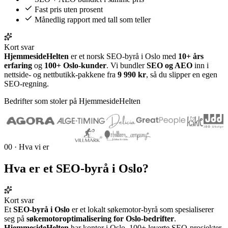
Fast pris uten prosent
Månedlig rapport med tall som teller
Kort svar
HjemmesideHelten
er et norsk SEO-byrå i Oslo med
10+ års
erfaring
og
100+ Oslo-kunder
. Vi bundler
SEO og AEO
inn i
nettside- og nettbutikk-pakkene fra
9 990 kr
, så du slipper en egen
SEO-regning.
Bedrifter som stoler på HjemmesideHelten
00 · Hva vi er
Hva er et
SEO-byrå i Oslo
?
Kort svar
Et
SEO-byrå i Oslo
er et lokalt søkemotor-byrå som spesialiserer
seg på
søkemotoroptimalisering for Oslo-bedrifter
.
HjemmesideHelten
har kontor i Oslo, 100+ leverte SEO-prosjekter