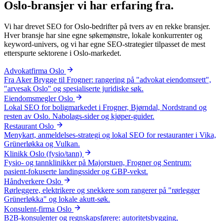
Oslo-bransjer vi har
erfaring fra
.
Vi har drevet SEO for Oslo-bedrifter på tvers av en rekke bransjer.
Hver bransje har sine egne søkemønstre, lokale konkurrenter og
keyword-univers, og vi har egne SEO-strategier tilpasset de mest
etterspurte sektorene i Oslo-markedet.
Advokatfirma Oslo
Fra Aker Brygge til Frogner: rangering på "advokat eiendomsrett",
"arvesak Oslo" og spesialiserte juridiske søk.
Eiendomsmegler Oslo
Lokal SEO for boligmarkedet i Frogner, Bjørndal, Nordstrand og
resten av Oslo. Nabolags-sider og kjøper-guider.
Restaurant Oslo
Menykart, anmeldelses-strategi og lokal SEO for restauranter i Vika,
Grünerløkka og Vulkan.
Klinikk Oslo (fysio/tann)
Fysio- og tannklinikker på Majorstuen, Frogner og Sentrum:
pasient-fokuserte landingssider og GBP-vekst.
Håndverkere Oslo
Rørleggere, elektrikere og snekkere som rangerer på "rørlegger
Grünerløkka" og lokale akutt-søk.
Konsulent-firma Oslo
B2B-konsulenter og regnskapsførere: autoritetsbygging,