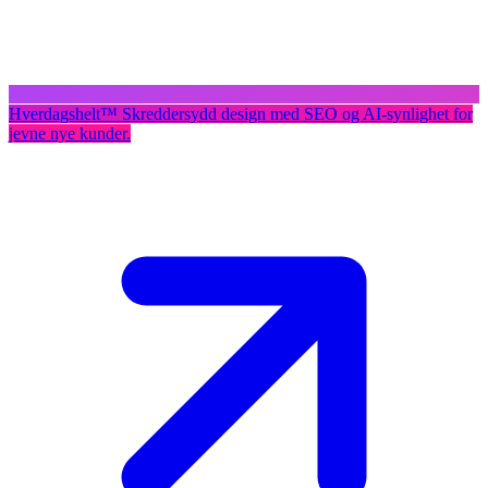
Hverdagshelt
™
Skreddersydd design med SEO og AI-synlighet for
jevne nye kunder.