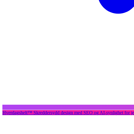
Hverdagshelt
™
Skreddersydd design med SEO og AI-synlighet for j