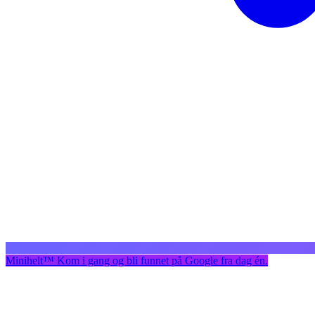
Minihelt
™
Kom i gang og bli funnet på Google fra dag én.