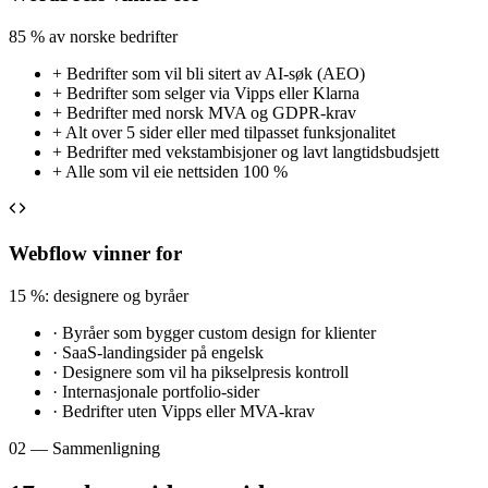
85 % av norske bedrifter
+
Bedrifter som vil bli sitert av AI-søk (AEO)
+
Bedrifter som selger via Vipps eller Klarna
+
Bedrifter med norsk MVA og GDPR-krav
+
Alt over 5 sider eller med tilpasset funksjonalitet
+
Bedrifter med vekstambisjoner og lavt langtidsbudsjett
+
Alle som vil eie nettsiden 100 %
Webflow vinner for
15 %: designere og byråer
·
Byråer som bygger custom design for klienter
·
SaaS-landingsider på engelsk
·
Designere som vil ha pikselpresis kontroll
·
Internasjonale portfolio-sider
·
Bedrifter uten Vipps eller MVA-krav
02 — Sammenligning