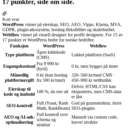
17 punkter,
side om side
.
Kort svar
WordPress
vinner på eierskap, SEO, AEO, Vipps, Klarna, MVA,
GDPR, plugin-økosystem, hosting-fleksibilitet og skalerbarhet.
Webflow
vinner på visuell designer for proffe designere. For 15 av
17 punkter er WordPress bedre for norske bedrifter.
Funksjon
WordPress
Webflow
Åpen kildekode
Type plattform
Lukket plattform (SaaS)
(CMS)
Fra 9 990 kr
Engangskostnad
0 kr, men bygges på timer
(byrå)
Månedlig
0 kr (kun hosting
320–560 kr/mnd CMS ·
plattformavgift
fra 590 kr/mnd)
450–900 kr nettbutikk
Delvis: HTML/CSS kan
Eierskap til
100 %, du eier alt
eksporteres, men CMS-data
kode og innhold
er låst
Full (Yoast, Rank
God på grunnstruktur, færre
SEO-kontroll
Math, RankBeam)
SEO-plugins
Full kontroll over
AEO og AI-søk-
Manuelt via custom code,
schema og
optimalisering
krever utvikler
struktur