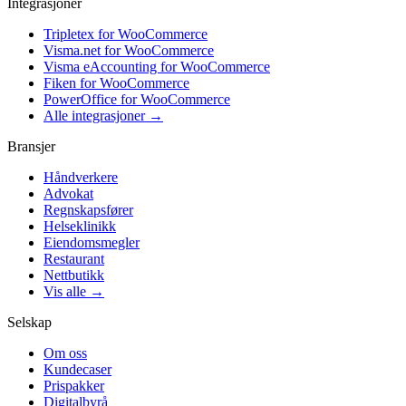
Integrasjoner
Tripletex for WooCommerce
Visma.net for WooCommerce
Visma eAccounting for WooCommerce
Fiken for WooCommerce
PowerOffice for WooCommerce
Alle integrasjoner →
Bransjer
Håndverkere
Advokat
Regnskapsfører
Helseklinikk
Eiendomsmegler
Restaurant
Nettbutikk
Vis alle →
Selskap
Om oss
Kundecaser
Prispakker
Digitalbyrå