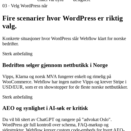
03 · Velg WordPress når
Fire scenarier hvor WordPress er
riktig
valg
.
Konkrete situasjoner hvor WordPress slår Webflow klart for norske
bedrifter.
Sterk anbefaling
Bedriften selger gjennom nettbutikk i Norge
Vipps, Klarna og norsk MVA fungerer enkelt og rimelig på
WooCommerce. Webflow har ingen native Vipps og krever Stripe i
USD/EUR, som er en showstopper for de fleste norske nettbutikker.
Sterk anbefaling
AEO og synlighet i AI-søk er kritisk
Du vil bli sitert av ChatGPT og rangere på "advokat Oslo".
WordPress gir full kontroll over schema, FAQ-markup og
sidestruktur. Webflow krever custom code-embeds for hvert AEO-