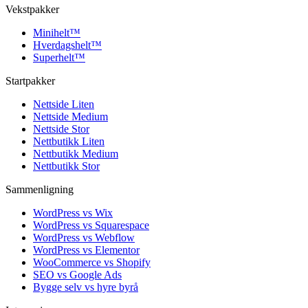
Vekstpakker
Minihelt
™
Hverdagshelt
™
Superhelt
™
Startpakker
Nettside Liten
Nettside Medium
Nettside Stor
Nettbutikk Liten
Nettbutikk Medium
Nettbutikk Stor
Sammenligning
WordPress vs Wix
WordPress vs Squarespace
WordPress vs Webflow
WordPress vs Elementor
WooCommerce vs Shopify
SEO vs Google Ads
Bygge selv vs hyre byrå