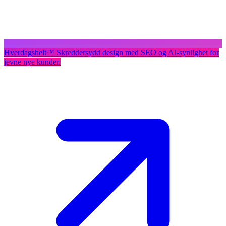
Hverdagshelt
™
Skreddersydd design med SEO og AI-synlighet for
jevne nye kunder.