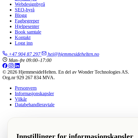
Webdesignbyrå
SEO-byrå
Blogg
Fagbegreper
Hjelpesenter
Book samtale
Kontakt
Logg inn
+47 904 87 297
hei@hjemmesidehelten.no
Man–fre 09:00–17:00
© 2026 HjemmesideHelten. En del av Wonder Technologies AS.
Org.nr 929 267 834 MVA.
Personvern
Informasjonskapsler
Vilkår
Databehandleravtale
Innstillinger for informasjonskapsler