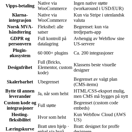
Native via
Ingen native støtte
Vipps-betaling
WooCommerce
(workaround i USD/EUR)
Klarna-
Native via
Kun via Stripe i utenlandsk
integrasjon
WooCommerce
valuta
Norsk MVA-
Fleksibel: alle
Begrenset: kun via
håndtering
satser
tredjeparts-app
GDPR og
Full kontroll på
Avhengig av Webflow sine
personvern
datalagring
US-servere
Plugin-
60 000+ plugins
Ca. 200 integrasjoner
økosystem
Full (Bricks,
Klassens beste visuelle
Designfrihet
Elementor, custom
designer
kode)
Begrenset av valgt plan
Skalerbarhet
Ubegrenset
(CMS-items)
Bytte til annen
HTML/CSS-eksport mulig,
Ja, når som helst
leverandør
men CMS må bygges på nytt
Custom kode og
Begrenset (custom code
Full støtte
integrasjoner
embeds)
Hosting-
Kun Webflow Cloud (AWS
Hvor som helst
fleksibilitet
US)
Bratt uten hjelp ·
Bratt: designet for proffe
Læringskurve
enkel via byrå
designere