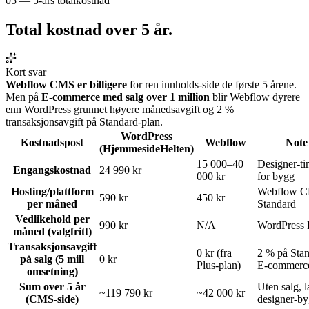
05 — 5-års totalkostnad
Total kostnad over
5 år
.
Kort svar
Webflow CMS er billigere
for ren innholds-side de første 5 årene.
Men på
E-commerce med salg over 1 million
blir Webflow dyrere
enn WordPress grunnet høyere månedsavgift og 2 %
transaksjonsavgift på Standard-plan.
WordPress
Kostnadspost
Webflow
Note
(HjemmesideHelten)
15 000–40
Designer-ti
Engangskostnad
24 990 kr
000 kr
for bygg
Hosting/plattform
Webflow 
590 kr
450 kr
per måned
Standard
Vedlikehold per
990 kr
N/A
WordPress 
måned (valgfritt)
Transaksjonsavgift
0 kr (fra
2 % på Sta
på salg (5 mill
0 kr
Plus-plan)
E-commerc
omsetning)
Sum over 5 år
Uten salg, l
~119 790 kr
~42 000 kr
(CMS-side)
designer-b