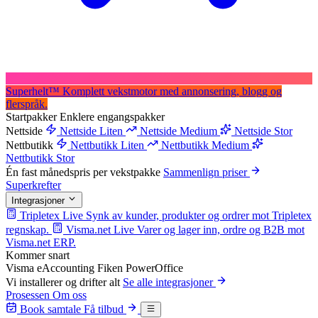
Superhelt
™
Komplett vekstmotor med annonsering, blogg og
flerspråk.
Startpakker
Enklere engangspakker
Nettside
Nettside Liten
Nettside Medium
Nettside Stor
Nettbutikk
Nettbutikk Liten
Nettbutikk Medium
Nettbutikk Stor
Én fast månedspris per vekstpakke
Sammenlign priser
Superkrefter
Integrasjoner
Tripletex
Live
Synk av kunder, produkter og ordrer mot Tripletex
regnskap.
Visma.net
Live
Varer og lager inn, ordre og B2B mot
Visma.net ERP.
Kommer snart
Visma eAccounting
Fiken
PowerOffice
Vi installerer og drifter alt
Se alle integrasjoner
Prosessen
Om oss
Book samtale
Få tilbud