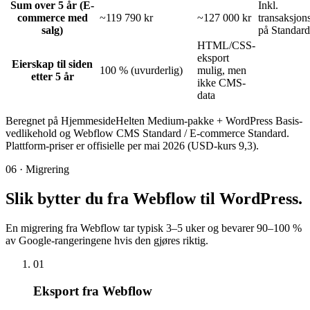
Sum over 5 år (E-
Inkl.
commerce med
~119 790 kr
~127 000 kr
transaksjon
salg)
på Standard
HTML/CSS-
eksport
Eierskap til siden
100 % (uvurderlig)
mulig, men
etter 5 år
ikke CMS-
data
Beregnet på HjemmesideHelten Medium-pakke + WordPress Basis-
vedlikehold og Webflow CMS Standard / E-commerce Standard.
Plattform-priser er offisielle per mai 2026 (USD-kurs 9,3).
06 · Migrering
Slik bytter du fra Webflow til
WordPress
.
En migrering fra Webflow tar typisk 3–5 uker og bevarer 90–100 %
av Google-rangeringene hvis den gjøres riktig.
01
Eksport fra Webflow