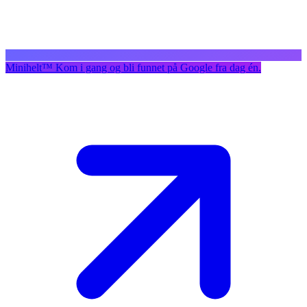
Minihelt
™
Kom i gang og bli funnet på Google fra dag én.