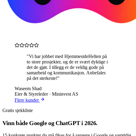
"Vi har jobbet med HjemmesideHelten på
to store prosjekter, og de er svært dyktige i
det de gjør. I tillegg er de veldig gode på
samarbeid og kommunikasjon. Anbefales
på det sterkeste!"
Waseem Shad
Eier & Styreleder · Mininvest AS
Flere kunder
Gratis sjekkliste
Vinn både
Google og ChatGPT
i 2026.
15 konkrete punkter du må fikse for å rangere i Google og samtidig