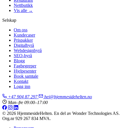
Restaurant
Nettbutikk
Vis alle →
Selskap
Om oss
Kundecaser
Prispakker
Digitalbyrå
Webdesignbyrå
SEO-byrå
Blogg
Fagbegreper
Hjelpesenter
Book samtale
Kontakt
Logg inn
+47 904 87 297
hei@hjemmesidehelten.no
Man–fre 09:00–17:00
© 2026 HjemmesideHelten. En del av Wonder Technologies AS.
Org.nr 929 267 834 MVA.