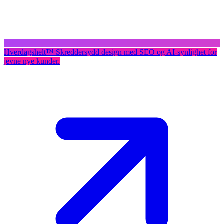
Hverdagshelt
™
Skreddersydd design med SEO og AI-synlighet for
jevne nye kunder.