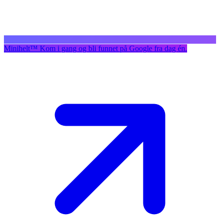
Minihelt
™
Kom i gang og bli funnet på Google fra dag én.