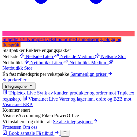
Superhelt
™
Komplett vekstmotor med annonsering, blogg og
flerspråk.
Startpakker
Enklere engangspakker
Nettside
Nettside Liten
Nettside Medium
Nettside Stor
Nettbutikk
Nettbutikk Liten
Nettbutikk Medium
Nettbutikk Stor
Én fast månedspris per vekstpakke
Sammenlign priser
Superkrefter
Integrasjoner
Tripletex
Live
Synk av kunder, produkter og ordrer mot Tripletex
regnskap.
Visma.net
Live
Varer og lager inn, ordre og B2B mot
Visma.net ERP.
Kommer snart
Visma eAccounting
Fiken
PowerOffice
Vi installerer og drifter alt
Se alle integrasjoner
Prosessen
Om oss
Book samtale
Få tilbud