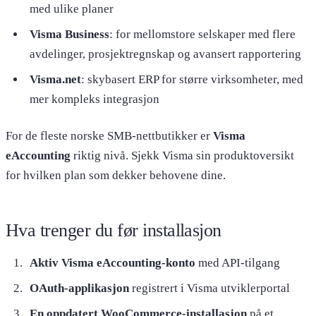
med ulike planer
Visma Business
: for mellomstore selskaper med flere
avdelinger, prosjektregnskap og avansert rapportering
Visma.net
: skybasert ERP for større virksomheter, med
mer kompleks integrasjon
For de fleste norske SMB-nettbutikker er
Visma
eAccounting
riktig nivå. Sjekk Visma sin produktoversikt
for hvilken plan som dekker behovene dine.
Hva trenger du før installasjon
Aktiv Visma eAccounting-konto
med API-tilgang
OAuth-applikasjon
registrert i Visma utviklerportal
En oppdatert WooCommerce-installasjon
på et