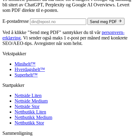
bli sitert av ChatGPT, Perplexity og Google AI Overviews. Levert
som PDF direkte til e-posten.
E-postadresse
Send meg PDF
Ved å klikke
"Send meg PDF"
samtykker du til vår
personvern­
erklæring
. Vi sender også maks 1 e-post per måned med konkrete
SEO/AEO-tips. Avregistrer når som helst.
Vekstpakker
Minihelt
™
Hverdagshelt
™
Superhelt
™
Startpakker
Nettside Liten
Nettside Medium
Nettside Stor
Nettbutikk Liten
Nettbutikk Medium
Nettbutikk Stor
Sammenligning