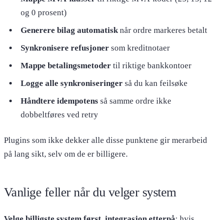
og 0 prosent)
Generere bilag automatisk
når ordre markeres betalt
Synkronisere refusjoner
som kreditnotaer
Mappe betalingsmetoder
til riktige bankkontoer
Logge alle synkroniseringer
så du kan feilsøke
Håndtere idempotens
så samme ordre ikke
dobbeltføres ved retry
Plugins som ikke dekker alle disse punktene gir merarbeid
på lang sikt, selv om de er billigere.
Vanlige feller når du velger system
Velge billigste system først, integrasjon etterpå
: hvis