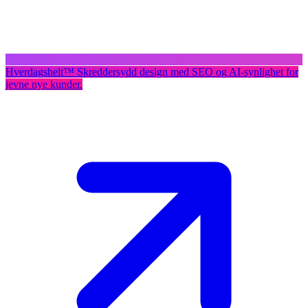
Hverdagshelt
™
Skreddersydd design med SEO og AI-synlighet for
jevne nye kunder.