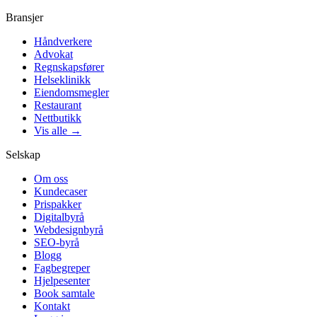
Bransjer
Håndverkere
Advokat
Regnskapsfører
Helseklinikk
Eiendomsmegler
Restaurant
Nettbutikk
Vis alle →
Selskap
Om oss
Kundecaser
Prispakker
Digitalbyrå
Webdesignbyrå
SEO-byrå
Blogg
Fagbegreper
Hjelpesenter
Book samtale
Kontakt