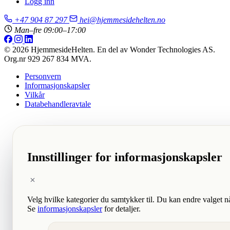
Logg inn
+47 904 87 297
hei@hjemmesidehelten.no
Man–fre 09:00–17:00
© 2026 HjemmesideHelten. En del av Wonder Technologies AS.
Org.nr 929 267 834 MVA.
Personvern
Informasjonskapsler
Vilkår
Databehandleravtale
Innstillinger for informasjonskapsler
Velg hvilke kategorier du samtykker til. Du kan endre valget n
Se
informasjonskapsler
for detaljer.