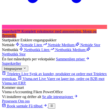
Superhelt
™
Komplett vekstmotor med annonsering, blogg og
flerspråk.
Startpakker
Enklere engangspakker
Nettside
Nettside Liten
Nettside Medium
Nettside Stor
Nettbutikk
Nettbutikk Liten
Nettbutikk Medium
Nettbutikk Stor
Én fast månedspris per vekstpakke
Sammenlign priser
Superkrefter
Integrasjoner
Tripletex
Live
Synk av kunder, produkter og ordrer mot Tripletex
regnskap.
Visma.net
Live
Varer og lager inn, ordre og B2B mot
Visma.net ERP.
Kommer snart
Visma eAccounting
Fiken
PowerOffice
Vi installerer og drifter alt
Se alle integrasjoner
Prosessen
Om oss
Book samtale
Få tilbud