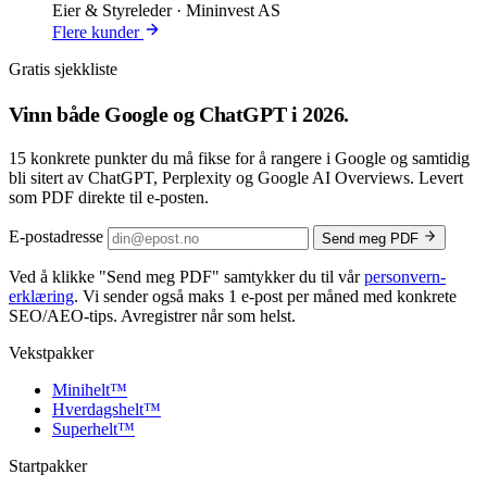
Eier & Styreleder · Mininvest AS
Flere kunder
Gratis sjekkliste
Vinn både
Google og ChatGPT
i 2026.
15 konkrete punkter du må fikse for å rangere i Google og samtidig
bli sitert av ChatGPT, Perplexity og Google AI Overviews. Levert
som PDF direkte til e-posten.
E-postadresse
Send meg PDF
Ved å klikke
"Send meg PDF"
samtykker du til vår
personvern­
erklæring
. Vi sender også maks 1 e-post per måned med konkrete
SEO/AEO-tips. Avregistrer når som helst.
Vekstpakker
Minihelt
™
Hverdagshelt
™
Superhelt
™
Startpakker