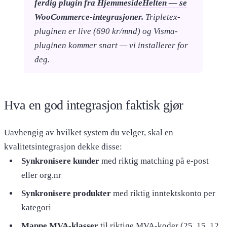
ferdig plugin fra
HjemmesideHelten — se
WooCommerce-integrasjoner
.
Tripletex-
pluginen er live (690 kr/mnd) og Visma-
pluginen kommer snart — vi installerer for
deg.
Hva en god integrasjon faktisk gjør
Uavhengig av hvilket system du velger, skal en
kvalitetsintegrasjon dekke disse:
Synkronisere kunder
med riktig matching på e-post
eller org.nr
Synkronisere produkter
med riktig inntektskonto per
kategori
Mappe MVA-klasser
til riktige MVA-koder (25, 15, 12