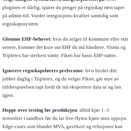
pluginen er dårlig, sparer du penger på regnskap men taper
på admin-tid. Vurder integrasjons-kvalitet samtidig som
regnskapssystem.
Glemme EHF-behovet
: hvis du selger til kommune eller stat
senere, kommer det krav om EHF du må håndtere. Visma og
Tripletex har sterkest støtte. Fiken har basis EHF-støtte.
Ignorere regnskapsførers preferanse
: hvis byrået ditt
jobber daglig i Tripletex, og du velger Fiken, går mye av
tidsbesparelsen tapt fordi de må eksportere data ut og inn
igjen.
Hoppe over testing før produksjon
: alltid kjør 1–3
testordrer i sandbox før du lar live-flyten kjøre uten oppsyn.
Edge-cases som blandet MVA, gavekort og refusjoner kan