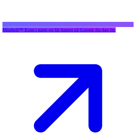
Minihelt
™
Kom i gang og bli funnet på Google fra dag én.