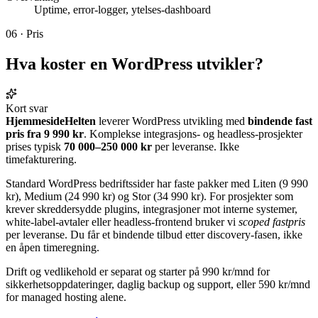
Uptime, error-logger, ytelses-dashboard
06 · Pris
Hva koster en
WordPress utvikler
?
Kort svar
HjemmesideHelten
leverer WordPress utvikling med
bindende fast
pris fra 9 990 kr
. Komplekse integrasjons- og headless-prosjekter
prises typisk
70 000–250 000 kr
per leveranse. Ikke
timefakturering.
Standard WordPress bedriftssider har faste pakker med Liten (9 990
kr), Medium (24 990 kr) og Stor (34 990 kr). For prosjekter som
krever skreddersydde plugins, integrasjoner mot interne systemer,
white-label-avtaler eller headless-frontend bruker vi
scoped fastpris
per leveranse. Du får et bindende tilbud etter discovery-fasen, ikke
en åpen timeregning.
Drift og vedlikehold er separat og starter på 990 kr/mnd for
sikkerhets­oppdateringer, daglig backup og support, eller 590 kr/mnd
for managed hosting alene.