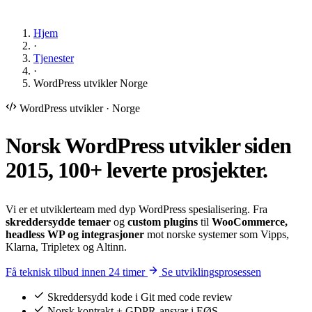
Hjem
·
Tjenester
·
WordPress utvikler Norge
WordPress utvikler · Norge
Norsk
WordPress utvikler
siden
2015, 100+ leverte prosjekter.
Vi er et utviklerteam med dyp WordPress spesialisering. Fra
skreddersydde temaer
og
custom plugins
til
WooCommerce,
headless WP og integrasjoner
mot norske systemer som Vipps,
Klarna, Tripletex og Altinn.
Få teknisk tilbud innen 24 timer
Se utviklingsprosessen
Skreddersydd kode i Git med code review
Norsk kontrakt + GDPR-ansvar i EØS