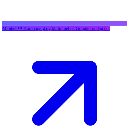
Minihelt
™
Kom i gang og bli funnet på Google fra dag én.