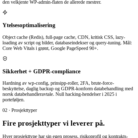
den velkjente WP-admin-flaten de allerede mestrer.
Ytelses­optimalisering
Object cache (Redis), full-page cache, CDN, kritisk CSS, lazy-
loading av script og bilder, database­indekser og query-tuning. Mål:
Core Web Vitals i grønt, Google PageSpeed 90+.
Sikkerhet + GDPR-compliance
Hardning av wp-config, prinsipp-roller, 2FA, brute-force-
beskyttelse, daglig backup og GDPR-konform databehandling med
norsk databehandler­avtale. Null hacking-hendelser i 2025 i
porteføljen.
02 · Prosjekttyper
Fire prosjekttyper vi
leverer på
.
Hver prosjekttype har sin egen prosess, risiko­profil og kontrakts­