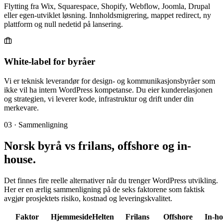
Flytting fra Wix, Squarespace, Shopify, Webflow, Joomla, Drupal
eller egen-utviklet løsning. Innholds­migrering, mappet redirect, ny
plattform og null nedetid på lansering.
White-label for byråer
Vi er teknisk leverandør for design- og kommunikasjonsbyråer som
ikke vil ha intern WordPress kompetanse. Du eier kunderelasjonen
og strategien, vi leverer kode, infrastruktur og drift under din
merkevare.
03 · Sammenligning
Norsk byrå vs frilans, offshore og
in-
house
.
Det finnes fire reelle alternativer når du trenger WordPress utvikling.
Her er en ærlig sammenligning på de seks faktorene som faktisk
avgjør prosjektets risiko, kostnad og leveringskvalitet.
Faktor
HjemmesideHelten
Frilans
Offshore
In-ho