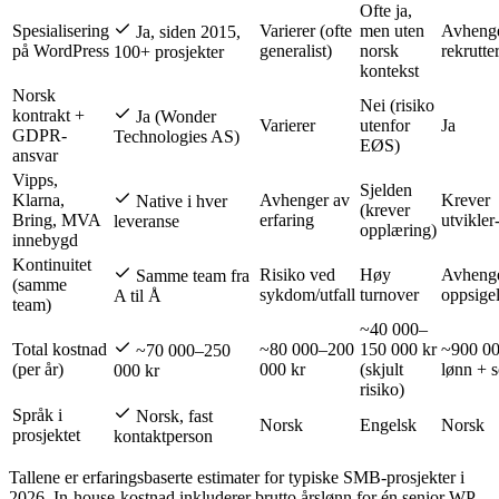
Ofte ja,
Spesialisering
Varierer (ofte
men uten
Avhenge
Ja, siden 2015,
på WordPress
generalist)
norsk
rekrutte
100+ prosjekter
kontekst
Norsk
Nei (risiko
kontrakt +
Ja (Wonder
Varierer
utenfor
Ja
GDPR-
Technologies AS)
EØS)
ansvar
Vipps,
Sjelden
Klarna,
Avhenger av
Krever
Native i hver
(krever
Bring, MVA
erfaring
utvikler-
leveranse
opplæring)
innebygd
Kontinuitet
Risiko ved
Høy
Avhenge
Samme team fra
(samme
sykdom/utfall
turnover
oppsigel
A til Å
team)
~40 000–
Total kostnad
~80 000–200
150 000 kr
~900 00
~70 000–250
(per år)
000 kr
(skjult
lønn + s
000 kr
risiko)
Språk i
Norsk, fast
Norsk
Engelsk
Norsk
prosjektet
kontaktperson
Tallene er erfaringsbaserte estimater for typiske SMB-prosjekter i
2026. In-house-kostnad inkluderer brutto årslønn for én senior WP-