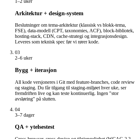
1–2 uker
Arkitektur + design-system
Beslutninger om tema-arkitektur (klassisk vs blokk-tema,
FSE), data-modell (CPT, taxonomies, ACF), block-bibliotek,
hosting-stack, CDN, cache-strategi og integrasjons­design.
Leveres som teknisk spec før vi rører kode.
03
2–6 uker
Bygg + iterasjon
All kode versjoneres i Git med feature-branches, code review
og staging. Du får tilgang til staging-miljøet hver uke, ser
fremdriften live og kan teste kontinuerlig. Ingen "stor
avsløring" på slutten.
04
3–7 dager
QA + ytelsestest
Cross-browser, cross-device og tilgjengelighet (WCAG 2.2