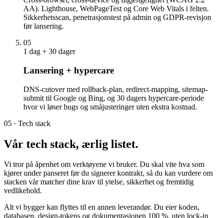
AA). Lighthouse, WebPageTest og Core Web Vitals i felten.
Sikkerhets­scan, penetrasjons­test på admin og GDPR-revisjon
før lansering.
05
1 dag + 30 dager
Lansering + hypercare
DNS-cutover med rollback-plan, redirect-mapping, sitemap-
submit til Google og Bing, og 30 dagers hypercare-periode
hvor vi løser bugs og småjusteringer uten ekstra kostnad.
05 · Tech stack
Vår
tech stack
, ærlig listet.
Vi tror på åpenhet om verktøyene vi bruker. Du skal vite hva som
kjører under panseret før du signerer kontrakt, så du kan vurdere om
stacken vår matcher dine krav til ytelse, sikkerhet og fremtidig
vedlikehold.
Alt vi bygger kan flyttes til en annen leverandør. Du eier koden,
databasen, design-tokens og dokumentasjonen 100 %, uten lock-in