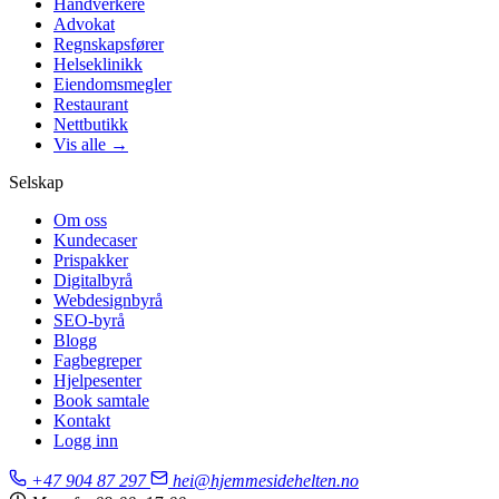
Håndverkere
Advokat
Regnskapsfører
Helseklinikk
Eiendomsmegler
Restaurant
Nettbutikk
Vis alle →
Selskap
Om oss
Kundecaser
Prispakker
Digitalbyrå
Webdesignbyrå
SEO-byrå
Blogg
Fagbegreper
Hjelpesenter
Book samtale
Kontakt
Logg inn
+47 904 87 297
hei@hjemmesidehelten.no