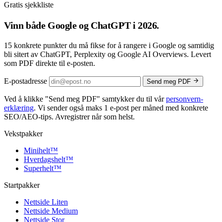
Gratis sjekkliste
Vinn både
Google og ChatGPT
i 2026.
15 konkrete punkter du må fikse for å rangere i Google og samtidig
bli sitert av ChatGPT, Perplexity og Google AI Overviews. Levert
som PDF direkte til e-posten.
E-postadresse
Send meg PDF
Ved å klikke
"Send meg PDF"
samtykker du til vår
personvern­
erklæring
. Vi sender også maks 1 e-post per måned med konkrete
SEO/AEO-tips. Avregistrer når som helst.
Vekstpakker
Minihelt
™
Hverdagshelt
™
Superhelt
™
Startpakker
Nettside Liten
Nettside Medium
Nettside Stor