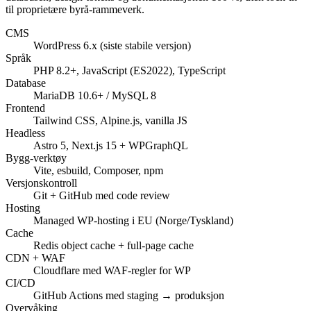
til proprietære byrå-rammeverk.
CMS
WordPress 6.x (siste stabile versjon)
Språk
PHP 8.2+, JavaScript (ES2022), TypeScript
Database
MariaDB 10.6+ / MySQL 8
Frontend
Tailwind CSS, Alpine.js, vanilla JS
Headless
Astro 5, Next.js 15 + WPGraphQL
Bygg-verktøy
Vite, esbuild, Composer, npm
Versjonskontroll
Git + GitHub med code review
Hosting
Managed WP-hosting i EU (Norge/Tyskland)
Cache
Redis object cache + full-page cache
CDN + WAF
Cloudflare med WAF-regler for WP
CI/CD
GitHub Actions med staging → produksjon
Overvåking