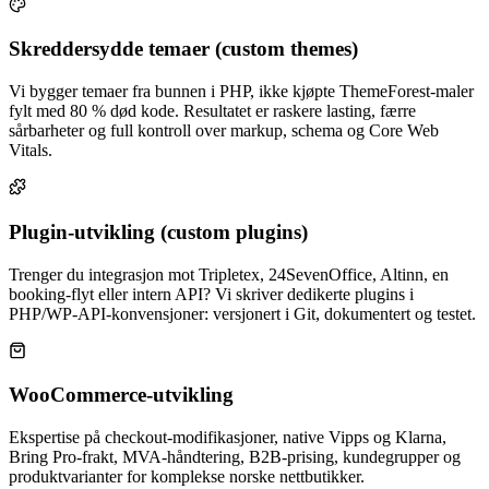
Skreddersydde temaer (custom themes)
Vi bygger temaer fra bunnen i PHP, ikke kjøpte ThemeForest-maler
fylt med 80 % død kode. Resultatet er raskere lasting, færre
sårbarheter og full kontroll over markup, schema og Core Web
Vitals.
Plugin-utvikling (custom plugins)
Trenger du integrasjon mot Tripletex, 24SevenOffice, Altinn, en
booking-flyt eller intern API? Vi skriver dedikerte plugins i
PHP/WP-API-konvensjoner: versjonert i Git, dokumentert og testet.
WooCommerce-utvikling
Ekspertise på checkout-modifikasjoner, native Vipps og Klarna,
Bring Pro-frakt, MVA-håndtering, B2B-prising, kundegrupper og
produkt­varianter for komplekse norske nettbutikker.