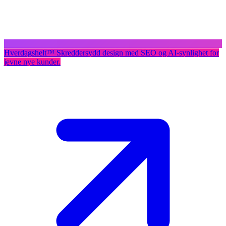
Hverdagshelt
™
Skreddersydd design med SEO og AI-synlighet for
jevne nye kunder.