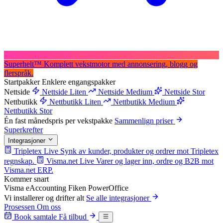
Superhelt
™
Komplett vekstmotor med annonsering, blogg og
flerspråk.
Startpakker
Enklere engangspakker
Nettside
Nettside Liten
Nettside Medium
Nettside Stor
Nettbutikk
Nettbutikk Liten
Nettbutikk Medium
Nettbutikk Stor
Én fast månedspris per vekstpakke
Sammenlign priser
Superkrefter
Integrasjoner
Tripletex
Live
Synk av kunder, produkter og ordrer mot Tripletex
regnskap.
Visma.net
Live
Varer og lager inn, ordre og B2B mot
Visma.net ERP.
Kommer snart
Visma eAccounting
Fiken
PowerOffice
Vi installerer og drifter alt
Se alle integrasjoner
Prosessen
Om oss
Book samtale
Få tilbud