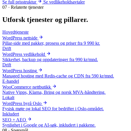
Se full prisstruktur
Se vedlikeholds­avtaler
07 · Relaterte tjenester
Utforsk
tjenester og pillarer
.
Hovedtjeneste
WordPress nettside
Pillar-side med pakker, prosess og priser fra 9 990 kr.
Drift
WordPress vedlikehold
Sikkerhet, backup og oppdateringer fra 990 kr/mnd.
Drift
WordPress hosting
Managed hosting med Redis-cache og CDN fra 590 kr/mnd.
E-handel
WooCommerce nettbutikk
Native Vipps, Klarna, Bring og norsk MVA-håndtering.
Lokalt
WordPress byrå Oslo
Fysisk møte og lokal SEO for bedrifter i Oslo-området.
Inkludert
SEO + AEO
Synlighet i Google og AI-søk, inkludert i pakkene.
08 · Spørsmål