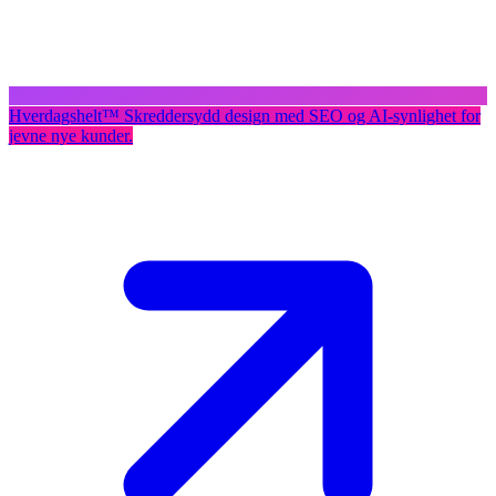
Hverdagshelt
™
Skreddersydd design med SEO og AI-synlighet for
jevne nye kunder.