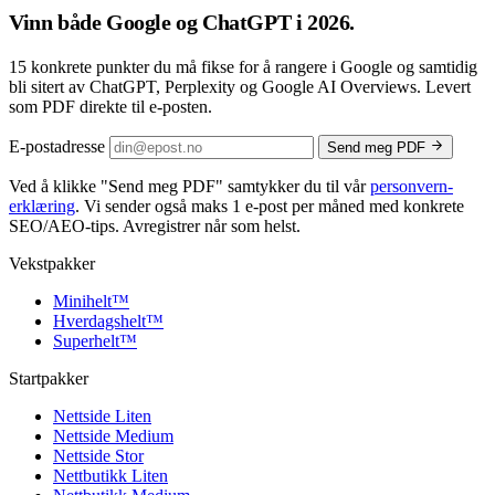
Vinn både
Google og ChatGPT
i 2026.
15 konkrete punkter du må fikse for å rangere i Google og samtidig
bli sitert av ChatGPT, Perplexity og Google AI Overviews. Levert
som PDF direkte til e-posten.
E-postadresse
Send meg PDF
Ved å klikke
"Send meg PDF"
samtykker du til vår
personvern­
erklæring
. Vi sender også maks 1 e-post per måned med konkrete
SEO/AEO-tips. Avregistrer når som helst.
Vekstpakker
Minihelt
™
Hverdagshelt
™
Superhelt
™
Startpakker
Nettside Liten
Nettside Medium
Nettside Stor
Nettbutikk Liten