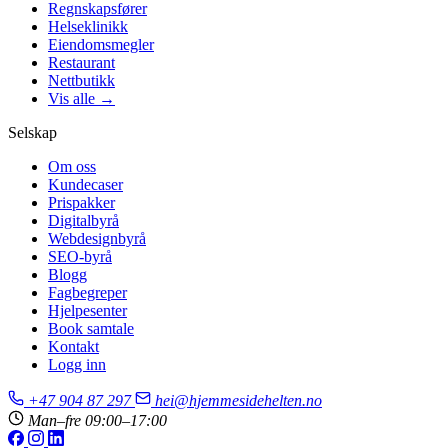
Regnskapsfører
Helseklinikk
Eiendomsmegler
Restaurant
Nettbutikk
Vis alle →
Selskap
Om oss
Kundecaser
Prispakker
Digitalbyrå
Webdesignbyrå
SEO-byrå
Blogg
Fagbegreper
Hjelpesenter
Book samtale
Kontakt
Logg inn
+47 904 87 297
hei@hjemmesidehelten.no
Man–fre 09:00–17:00