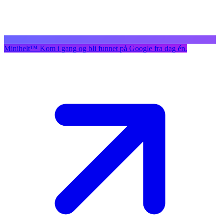
Minihelt
™
Kom i gang og bli funnet på Google fra dag én.