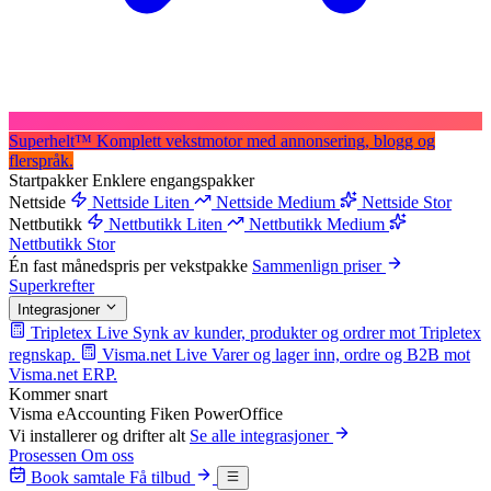
Superhelt
™
Komplett vekstmotor med annonsering, blogg og
flerspråk.
Startpakker
Enklere engangspakker
Nettside
Nettside Liten
Nettside Medium
Nettside Stor
Nettbutikk
Nettbutikk Liten
Nettbutikk Medium
Nettbutikk Stor
Én fast månedspris per vekstpakke
Sammenlign priser
Superkrefter
Integrasjoner
Tripletex
Live
Synk av kunder, produkter og ordrer mot Tripletex
regnskap.
Visma.net
Live
Varer og lager inn, ordre og B2B mot
Visma.net ERP.
Kommer snart
Visma eAccounting
Fiken
PowerOffice
Vi installerer og drifter alt
Se alle integrasjoner
Prosessen
Om oss
Book samtale
Få tilbud