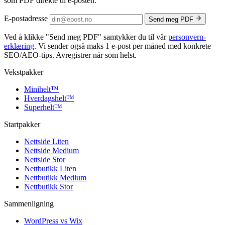
som PDF direkte til e-posten.
E-postadresse
Send meg PDF
Ved å klikke
"Send meg PDF"
samtykker du til vår
personvern­
erklæring
. Vi sender også maks 1 e-post per måned med konkrete
SEO/AEO-tips. Avregistrer når som helst.
Vekstpakker
Minihelt
™
Hverdagshelt
™
Superhelt
™
Startpakker
Nettside Liten
Nettside Medium
Nettside Stor
Nettbutikk Liten
Nettbutikk Medium
Nettbutikk Stor
Sammenligning
WordPress vs Wix