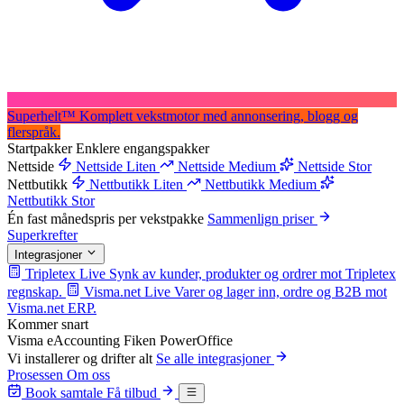
Superhelt
™
Komplett vekstmotor med annonsering, blogg og
flerspråk.
Startpakker
Enklere engangspakker
Nettside
Nettside Liten
Nettside Medium
Nettside Stor
Nettbutikk
Nettbutikk Liten
Nettbutikk Medium
Nettbutikk Stor
Én fast månedspris per vekstpakke
Sammenlign priser
Superkrefter
Integrasjoner
Tripletex
Live
Synk av kunder, produkter og ordrer mot Tripletex
regnskap.
Visma.net
Live
Varer og lager inn, ordre og B2B mot
Visma.net ERP.
Kommer snart
Visma eAccounting
Fiken
PowerOffice
Vi installerer og drifter alt
Se alle integrasjoner
Prosessen
Om oss
Book samtale
Få tilbud