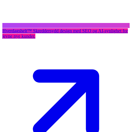
Hverdagshelt
™
Skreddersydd design med SEO og AI-synlighet for
jevne nye kunder.