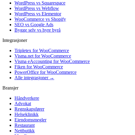
WordPress vs Squarespace
WordPress vs Webflow
WordPress vs Elementor
WooCommerce vs Shopify
SEO vs Google Ads
Bygge selv vs hyre byrå
Integrasjoner
Tripletex for WooCommerce
Visma.net for WooCommerce
Visma eAccounting for WooCommerce
Fiken for WooCommerce
PowerOffice for WooCommerce
Alle integrasjoner →
Bransjer
Håndverkere
Advokat
Regnskapsfører
Helseklinikk
Eiendomsmegler
Restaurant
Nettbutikk