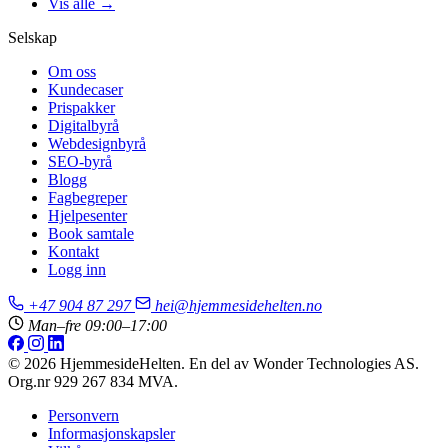
Vis alle →
Selskap
Om oss
Kundecaser
Prispakker
Digitalbyrå
Webdesignbyrå
SEO-byrå
Blogg
Fagbegreper
Hjelpesenter
Book samtale
Kontakt
Logg inn
+47 904 87 297
hei@hjemmesidehelten.no
Man–fre 09:00–17:00
© 2026 HjemmesideHelten. En del av Wonder Technologies AS.
Org.nr 929 267 834 MVA.
Personvern
Informasjonskapsler