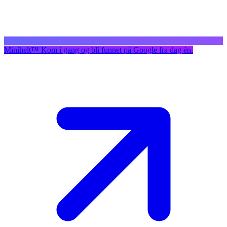
Minihelt
™
Kom i gang og bli funnet på Google fra dag én.