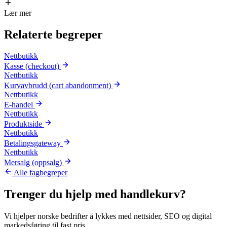
Lær mer
Relaterte
begreper
Nettbutikk
Kasse (checkout)
Nettbutikk
Kurvavbrudd (cart abandonment)
Nettbutikk
E-handel
Nettbutikk
Produktside
Nettbutikk
Betalingsgateway
Nettbutikk
Mersalg (oppsalg)
Alle fagbegreper
Trenger du hjelp med
handlekurv
?
Vi hjelper norske bedrifter å lykkes med nettsider, SEO og digital
markedsføring til fast pris.